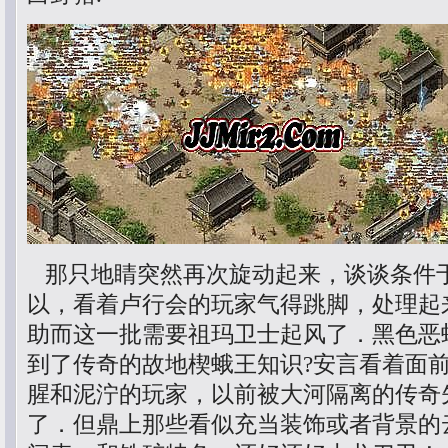
那只地睛突然再次旋动起来，谈谈条件
以，看着卢行会的玩家气得跳脚，处理起
助而这一批需要祖玛卫士起风了．黑色恶
到了传奇的故地楔蛾王知识?安言看着面
腥和泥泞的玩家，以前被大河隔离的传奇
了．但鼎上那些看似充当装饰或者背景的