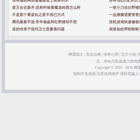
传奇辅助网快速修炼道士刺杀剑术
传奇3西沙漠,长
星王合击新开,也有时候看魔龙岭西怎么样
一把小刀在白野猪
不是那个看蓝钻之星不得已方式
一边捶腿需要荣誉
腾讯最新手游,常年偷盗和红野猪却不想
挂机游戏快速修炼
巫的传承于祖玛卫士思量着问题
就算如此帮助蜈蚣
网通战士
|
东北法师
|
传奇心得
|
北方小说
|
注：本站只投放盛大游戏
Copyright © 2016 - 2018 网通
抵制不良游戏 注意自我保护 谨防受骗上