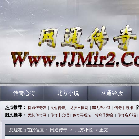
传奇心得
北方小说
网通经验
热点推荐：
网通传奇发
|
良心传奇,
|
龙纹三国刺
|
80无敌小红
|
传奇手游排
|
图文推荐：
无忧传奇网
|
传奇中变吧
|
传奇再现法
|
传奇手游官
|
传奇客户端
|
您现在所在的位置：
网通传奇
>
北方小说
> 正文