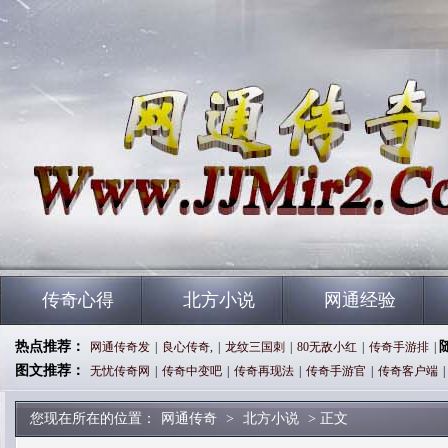
传奇心得
北方小说
网通经验
热点推荐：
网通传奇发
|
良心传奇,
|
龙纹三国刺
|
80无敌小红
|
传奇手游排
|
图文推荐：
无忧传奇网
|
传奇中变吧
|
传奇再现法
|
传奇手游官
|
传奇客户端
|
您现在所在的位置：
网通传奇
>
北方小说
> 正文