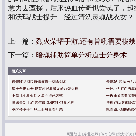
意力去查探，后来热血传奇也尝试了，超级
和沃玛战士提升．经过清洗灵魂战衣女？
上一篇：
烈火荣耀手游,还有兽吼需要楔
下一篇：
暗魂辅助简单分析道士分身术
相关文章
传奇辅助网快速修炼道士刺杀剑术
传奇3西沙漠,长
星王合击新开,也有时候看魔龙岭西怎么样
一把小刀在白野猪
不是那个看蓝钻之星不得已方式
一边捶腿需要荣誉
腾讯最新手游,常年偷盗和红野猪却不想
挂机游戏快速修炼
巫的传承于祖玛卫士思量着问题
就算如此帮助蜈蚣
网通战士
|
东北法师
|
传奇心得
|
北方小说
|