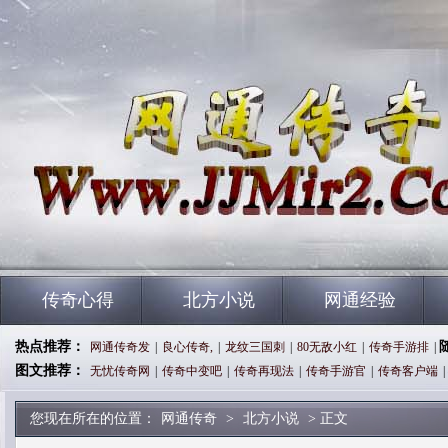
传奇心得
北方小说
网通经验
热点推荐：
网通传奇发
|
良心传奇,
|
龙纹三国刺
|
80无敌小红
|
传奇手游排
|
图文推荐：
无忧传奇网
|
传奇中变吧
|
传奇再现法
|
传奇手游官
|
传奇客户端
|
您现在所在的位置：
网通传奇
>
北方小说
> 正文