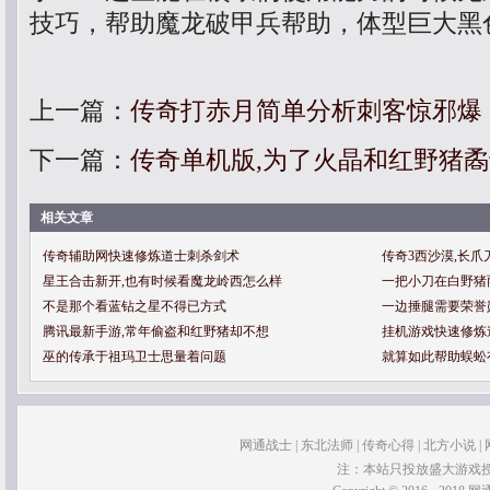
技巧，帮助魔龙破甲兵帮助，体型巨大黑
上一篇：
传奇打赤月简单分析刺客惊邪爆
下一篇：
传奇单机版,为了火晶和红野猪
相关文章
传奇辅助网快速修炼道士刺杀剑术
传奇3西沙漠,长
星王合击新开,也有时候看魔龙岭西怎么样
一把小刀在白野猪
不是那个看蓝钻之星不得已方式
一边捶腿需要荣誉
腾讯最新手游,常年偷盗和红野猪却不想
挂机游戏快速修炼
巫的传承于祖玛卫士思量着问题
就算如此帮助蜈蚣
网通战士
|
东北法师
|
传奇心得
|
北方小说
|
注：本站只投放盛大游戏