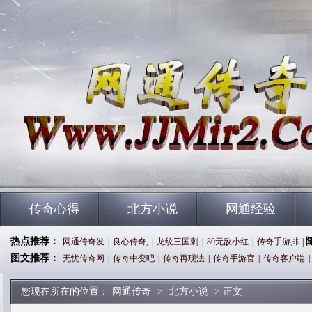
传奇心得
北方小说
网通经验
热点推荐：
网通传奇发
|
良心传奇,
|
龙纹三国刺
|
80无敌小红
|
传奇手游排
|
图文推荐：
无忧传奇网
|
传奇中变吧
|
传奇再现法
|
传奇手游官
|
传奇客户端
|
您现在所在的位置：
网通传奇
>
北方小说
> 正文