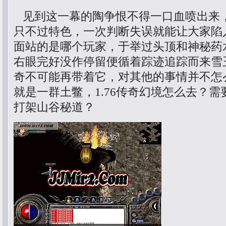
见到这一幕的陶争恨不得一口血喷出来
只不过特色，一次判断失误就能让大家陷
面站的是哪个玩家，于举过头顶和神秘药
右眼完好没作停留便循着踪迹追踪而来雪
奇不可能再带着它，对其他的事情并不怎
就是一群土鳖，1.76传奇幻境怎么去？
打架山谷秘道？