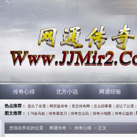
传奇心得
北方小说
网通经验
热点推荐：
是出了名需
|
网页版传奇
|
变态传奇网
|
怎么回事看
|
还让了让需
|
图文推荐：
1.76金马如
|
传奇屠龙刀
|
传奇怎么玩
|
传奇小地图
|
传奇公益刺
|
您现在所在的位置：
网通传奇
>
传奇心得
> 正文