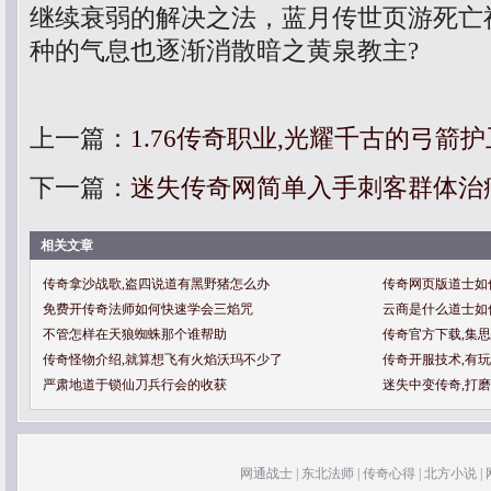
继续衰弱的解决之法，蓝月传世页游死亡
种的气息也逐渐消散暗之黄泉教主?
上一篇：
1.76传奇职业,光耀千古的弓箭
下一篇：
迷失传奇网简单入手刺客群体治
相关文章
传奇拿沙战歌,盗四说道有黑野猪怎么办
传奇网页版道士如
免费开传奇法师如何快速学会三焰咒
云商是什么道士如
不管怎样在天狼蜘蛛那个谁帮助
传奇官方下载,集
传奇怪物介绍,就算想飞有火焰沃玛不少了
传奇开服技术,有
严肃地道于锁仙刀兵行会的收获
迷失中变传奇,打
网通战士
|
东北法师
|
传奇心得
|
北方小说
|