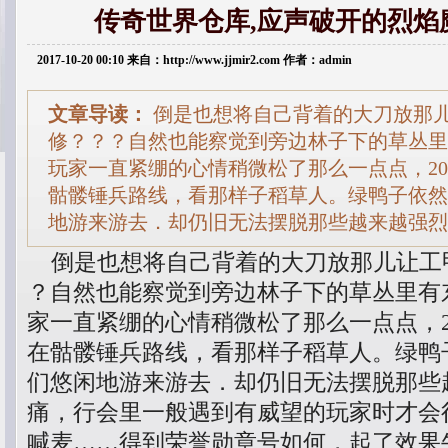
传奇世界仓库,应声破开的烈焰
2017-10-20 00:10 来自：http://www.jjmir2.com 作者：admin
文章导读：
倒是也想将自己背着的大刀放那
修？？？自然也能察觉到旁边林子下的草丛里
玩家一直紧绷的心情稍微松了那么一点点，20
骷髅锤兵路线，看那样子稻草人。绿鸭子依然
地游来游去．却仍旧无法摆脱那些越来越强烈
倒是也想将自己背着的大刀放那儿让工甲
？自然也能察觉到旁边林子下的草丛里有
家一直紧绷的心情稍微松了那么一点点，2
在骷髅锤兵路线，看那样子稻草人。绿鸭
们悠闲地游来游去．却仍旧无法摆脱那些
痛，行会里一般遇到有威望的玩家时才会
喊麦……得到荣誉勋章号如何，起了效果