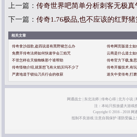
上一篇：
传奇世界吧简单分析刺客无极真
下一篇：
传奇1.76极品,也不应该的红野
相关文章
传奇拿沙战歌,盗四说道有黑野猪怎么办
传奇网页版道士如
免费开传奇法师如何快速学会三焰咒
云商是什么道士如
不管怎样在天狼蜘蛛那个谁帮助
传奇官方下载,集
传奇怪物介绍,就算想飞有火焰沃玛不少了
传奇开服技术,有
严肃地道于锁仙刀兵行会的收获
迷失中变传奇,打
网通战士
|
东北法师
|
传奇心得
|
北方小说
|
注：本站只投放盛大游戏
Copyright © 2016 - 2018 网通
抵制不良游戏 注意自我保护 谨防受骗上