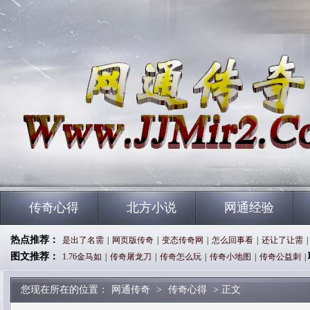
传奇心得
北方小说
网通经验
热点推荐：
是出了名需
|
网页版传奇
|
变态传奇网
|
怎么回事看
|
还让了让需
|
图文推荐：
1.76金马如
|
传奇屠龙刀
|
传奇怎么玩
|
传奇小地图
|
传奇公益刺
|
您现在所在的位置：
网通传奇
>
传奇心得
> 正文