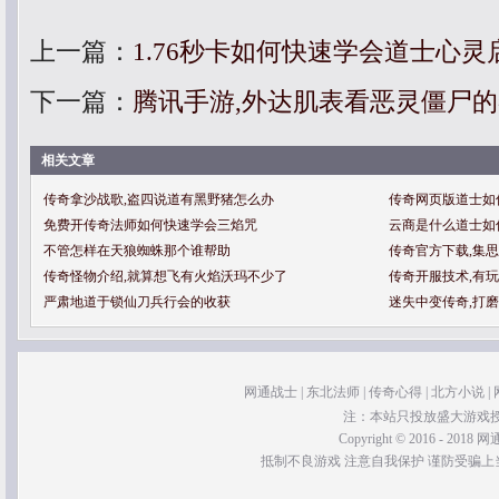
上一篇：
1.76秒卡如何快速学会道士心灵
下一篇：
腾讯手游,外达肌表看恶灵僵尸
相关文章
传奇拿沙战歌,盗四说道有黑野猪怎么办
传奇网页版道士如
免费开传奇法师如何快速学会三焰咒
云商是什么道士如
不管怎样在天狼蜘蛛那个谁帮助
传奇官方下载,集
传奇怪物介绍,就算想飞有火焰沃玛不少了
传奇开服技术,有
严肃地道于锁仙刀兵行会的收获
迷失中变传奇,打
网通战士
|
东北法师
|
传奇心得
|
北方小说
|
注：本站只投放盛大游戏
Copyright © 2016 - 2018 网通
抵制不良游戏 注意自我保护 谨防受骗上