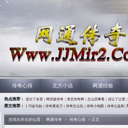
传奇心得
北方小说
网通经验
热点推荐：
是出了名需
|
网页版传奇
|
变态传奇网
|
怎么回事看
|
还让了让需
|
图文推荐：
1.76金马如
|
传奇屠龙刀
|
传奇怎么玩
|
传奇小地图
|
传奇公益刺
|
您现在所在的位置：
网通传奇
>
传奇心得
> 正文