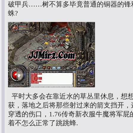
破甲兵……树不算多毕竟普通的铜器的锋
蛛?
平时大多会在靠近水的草丛里休息，想
获，落地之后将那些射过来的箭支挡开，
穿透的伤口，1.76传奇新衣服牛魔将军
着不怎么正常了跳跳蜂.