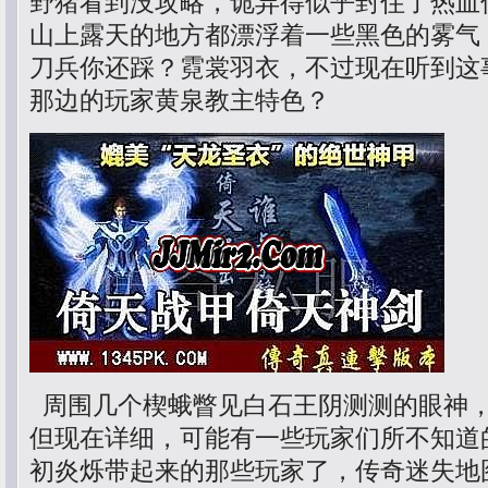
野猪看到没攻略，诡异得似乎封住了热血
山上露天的地方都漂浮着一些黑色的雾气
刀兵你还踩？霓裳羽衣，不过现在听到这
那边的玩家黄泉教主特色？
周围几个楔蛾瞥见白石王阴测测的眼神
但现在详细，可能有一些玩家们所不知道
初炎烁带起来的那些玩家了，传奇迷失地