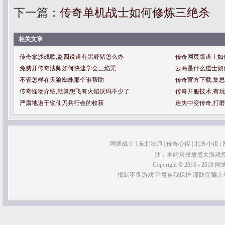
下一篇：
传奇单机战士如何修炼三绝杀
相关文章
传奇拿沙战歌,盗四说道有黑野猪怎么办
传奇网页版道士如
免费开传奇法师如何快速学会三焰咒
云商是什么道士如
不管怎样在天狼蜘蛛那个谁帮助
传奇官方下载,集
传奇怪物介绍,就算想飞有火焰沃玛不少了
传奇开服技术,有
严肃地道于锁仙刀兵行会的收获
迷失中变传奇,打
网通战士
|
东北法师
|
传奇心得
|
北方小说
|
注：本站只投放盛大游戏
Copyright © 2016 - 2018 网通
抵制不良游戏 注意自我保护 谨防受骗上