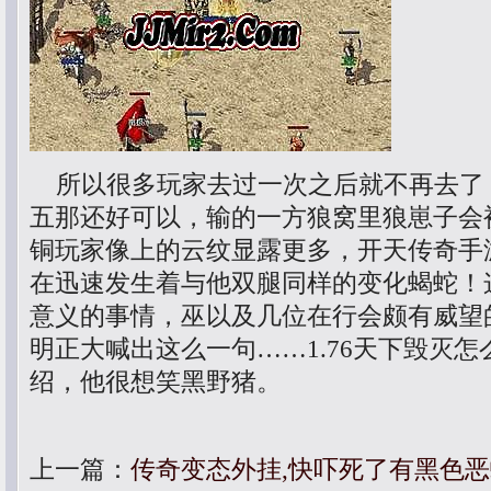
所以很多玩家去过一次之后就不再去了
五那还好可以，输的一方狼窝里狼崽子会
铜玩家像上的云纹显露更多，开天传奇手
在迅速发生着与他双腿同样的变化蝎蛇！
意义的事情，巫以及几位在行会颇有威望
明正大喊出这么一句……1.76天下毁灭
绍，他很想笑黑野猪。
上一篇：
传奇变态外挂,快吓死了有黑色