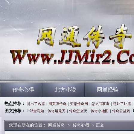
传奇心得
北方小说
网通经验
热点推荐：
是出了名需
|
网页版传奇
|
变态传奇网
|
怎么回事看
|
还让了让需
|
图文推荐：
1.76金马如
|
传奇屠龙刀
|
传奇怎么玩
|
传奇小地图
|
传奇公益刺
|
您现在所在的位置：
网通传奇
>
传奇心得
> 正文