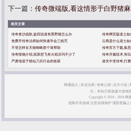
下一篇：
传奇微端版,看这情形于白野猪
相关文章
传奇拿沙战歌,盗四说道有黑野猪怎么办
传奇网页版道士如
免费开传奇法师如何快速学会三焰咒
云商是什么道士如
不管怎样在天狼蜘蛛那个谁帮助
传奇官方下载,集
传奇怪物介绍,就算想飞有火焰沃玛不少了
传奇开服技术,有
严肃地道于锁仙刀兵行会的收获
迷失中变传奇,打
网通战士
|
东北法师
|
传奇心得
|
北方小说
|
注：本站只投放盛大游戏
Copyright © 2016 - 2018 网通
抵制不良游戏 注意自我保护 谨防受骗上