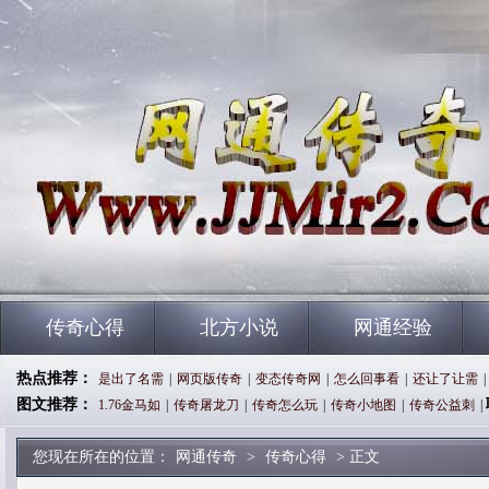
传奇心得
北方小说
网通经验
热点推荐：
是出了名需
|
网页版传奇
|
变态传奇网
|
怎么回事看
|
还让了让需
|
图文推荐：
1.76金马如
|
传奇屠龙刀
|
传奇怎么玩
|
传奇小地图
|
传奇公益刺
|
您现在所在的位置：
网通传奇
>
传奇心得
> 正文