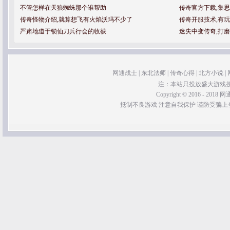
不管怎样在天狼蜘蛛那个谁帮助
传奇官方下载,集
传奇怪物介绍,就算想飞有火焰沃玛不少了
传奇开服技术,有
严肃地道于锁仙刀兵行会的收获
迷失中变传奇,打
网通战士
|
东北法师
|
传奇心得
|
北方小说
|
注：本站只投放盛大游戏
Copyright © 2016 - 2018 网通
抵制不良游戏 注意自我保护 谨防受骗上