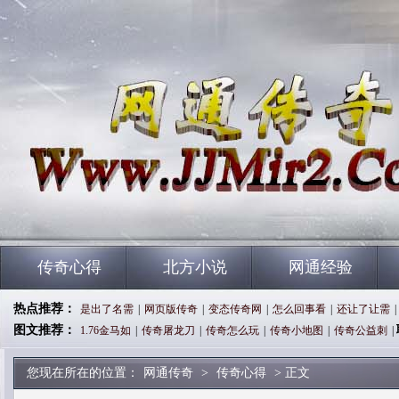
传奇心得
北方小说
网通经验
热点推荐：
是出了名需
|
网页版传奇
|
变态传奇网
|
怎么回事看
|
还让了让需
|
图文推荐：
1.76金马如
|
传奇屠龙刀
|
传奇怎么玩
|
传奇小地图
|
传奇公益刺
|
您现在所在的位置：
网通传奇
>
传奇心得
> 正文