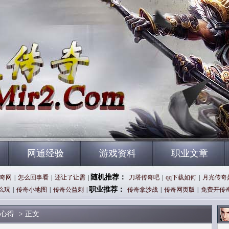
网通经验
游戏资料
职业文章
随机推荐：
奇网
|
怎么回事看
|
还让了让需
|
刀塔传奇吧
|
qq下载如何
|
月光传奇
职业推荐：
么玩
|
传奇小地图
|
传奇公益刺
|
传奇拿沙战
|
传奇网页版
|
免费开传
心得
> 正文