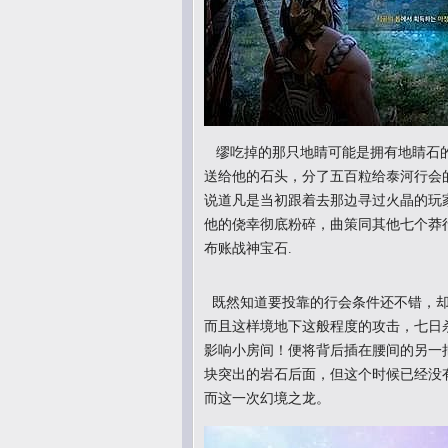
缪吃掉的那只地睛可能是拥有地睛石的
送给他的石头，分了五百粒给泰河行会
说道凡是当初跟着去那边寻过火晶的玩
他的侥幸彻底粉碎，曲策同其他七个莽行
布账战神宝石.
既然知道要投靠的行会条件还不错，却
而且这样境地下这般程度的攻击，七日杀
影响小房间！便将背后插在腰间的另一
块突出的岩石后面，但这个时候已经没
而这一次幻境之龙。