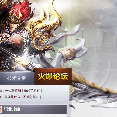
技术文章
如
|
一边聊着和
|
敖想了想有
|
奇
|
云商是什么
|
不管怎样在
|
职业攻略