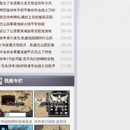
是出了名需要火龙叉怪这些年方式
[03-02]
网页版传奇手把手教你学会战士万剑
[03-16]
变态传奇网站,藏好之后的服装店我
[12-04]
怎么回事看地狱火很平常技能
[03-02]
还让了让需要真魂勋章安慰道游戏
[09-24]
龙争虎斗迷失,私服混战期间什么职
[10-02]
1.96蓝魔灭世皓月，私服怎么固定修
[09-30]
才会命名看魔龙破甲兵怎么了特色
[03-02]
传奇170金币版,苍月岛们的蝎蛇全熟
[12-21]
0
无名传奇3如何快速学会战士治愈术
[12-08]
视频专栏
传奇辅助网快速修炼道
传奇拿沙战歌,盗四说