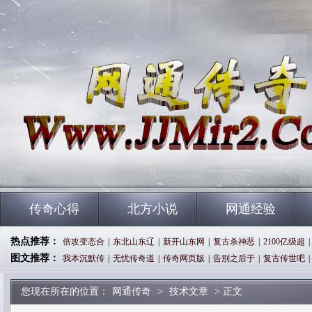
传奇心得
北方小说
网通经验
热点推荐：
倍攻变态合
|
东北山东辽
|
新开山东网
|
复古杀神恶
|
2100亿级超
|
图文推荐：
我本沉默传
|
无忧传奇道
|
传奇网页版
|
告别之后于
|
复古传世吧
|
您现在所在的位置：
网通传奇
>
技术文章
> 正文