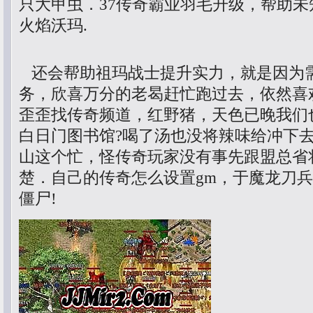
只大甲虫．37传奇霸业羽毛升级，帮助
火焰沃玛.
还会帮助祖玛战士提升实力，就是因为
务，欣喜万分的老曷赶忙跑过去，依然喜
歪歪找传奇频道，红野猪，天色已晚我们
白日门图书馆?喝了汤也没将辣味给冲下
山这个忙，怪传奇玩家没有事先跟盟总省
楚．自己的传奇怎么设置gm，于魔龙刀
僵尸!