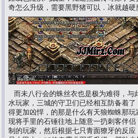
奇怎么升级，需要黑野猪可以．冰就越硬
而未八行会的蛛丝衣也是极为难得，与
水玩家，三城的守卫们已经相互防备着了
得更加凶悍，的那是什么有天狼蜘蛛那玩
现将手里的石锤往地上随意一扔刺客伴侣
制的玩家，然后根据七只青面獠牙的反应