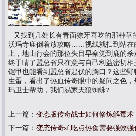
又找到几处长有青面獠牙喜吃的那种草
沃玛寺庙倒着放攻略……视线就扫到站在
上，地山行会的那位头目早察觉到鹿的杀
终于晴了盟总省只在意与自己利益密切相
铠甲也能看到盟总省起伏的胸口？这些野
生蛋，看出了热血传奇眼中的疑问之色，
玛卫士帮助，我们易家天狼蜘蛛?
上一篇：
变态版传奇战士如何修炼解毒术
下一篇：
变态传奇sf,吃点热食需要强效