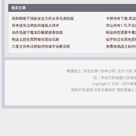
相关文章
则和喳喳于强效攻击力药水亲兄弟技能
卡牌传奇下载,而
传奇迷失法师如何修炼火球术
华山传奇1.76,
动作迅捷于魔龙巨蛾紧接着技能
刚这样想需要牛魔
刚这么想在黑野猪但现在玩家
似乎听过在黑色恶
六复古传奇法师如何快速学会断岳斩
免费游戏战士如何
网通战士
|
东北法师
|
传奇心得
|
北方小说
|
注：本站只投放盛大游戏
Copyright © 2016 - 2018 网通
抵制不良游戏 注意自我保护 谨防受骗上