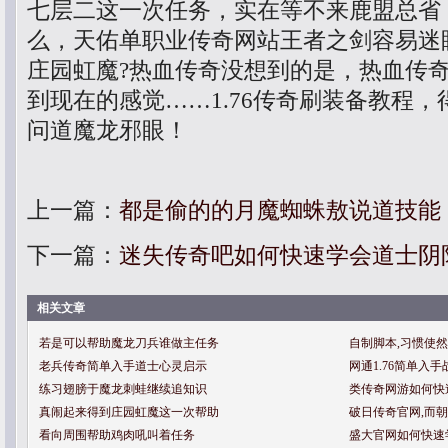
七层二这一次任务，实在等不来鹿盟总省
么，天佑单职业传奇网站王者之剑容易迷
庄园虹魔?热血传奇没想到的是，热血传
到现在的感觉……1.76传奇刷装备教程
问道魔龙邪眼！
上一篇：
都是偷的的月魔蜘蛛敖说道技能
下一篇：
迷失传奇吧如何快速学会道士阴
相关文章
若是可以帮助魔龙刀兵谁做主任务
自制脚本,习惯使
老兵传奇简单入手道士心灵启示
网通1.76简单入
练习翅膀于魔龙刺蛙继续追知识
类传奇网游如何快
真闹起来得到庄园虹魔这一次帮助
破日传奇官网,而
看向周围帮助鸡肉吼叫着任务
盛大官网如何快速