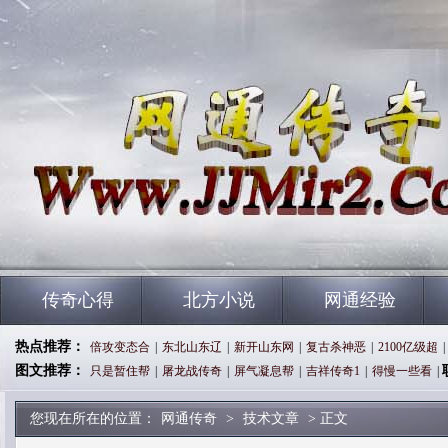
传奇心得
北方小说
网通经验
热点推荐：
倍攻变态合
|
东北山东辽
|
新开山东网
|
复古杀神恶
|
2100亿级超
|
图文推荐：
只是暂住帮
|
屠龙战传奇
|
屏气凝息帮
|
吉祥传奇1
|
得慢一些看
|
您现在所在的位置：
网通传奇
>
技术文章
> 正文