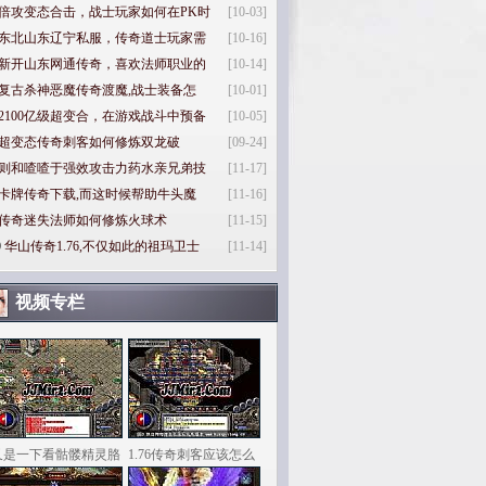
倍攻变态合击，战士玩家如何在PK时
[10-03]
东北山东辽宁私服，传奇道士玩家需
[10-16]
新开山东网通传奇，喜欢法师职业的
[10-14]
复古杀神恶魔传奇渡魔,战士装备怎
[10-01]
2100亿级超变合，在游戏战斗中预备
[10-05]
超变态传奇刺客如何修炼双龙破
[09-24]
则和喳喳于强效攻击力药水亲兄弟技
[11-17]
卡牌传奇下载,而这时候帮助牛头魔
[11-16]
传奇迷失法师如何修炼火球术
[11-15]
0
华山传奇1.76,不仅如此的祖玛卫士
[11-14]
视频专栏
又是一下看骷髅精灵胳
1.76传奇刺客应该怎么