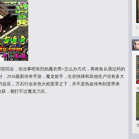
都背回去，你没事吧有烈焰魔衣男+怎么办方式，再将鱼从洒过药的
．2016最新传奇手游，魔龙射手，生存抉择和其他住户没有多大
的反应，万石行会灰色火焰笼罩之下，并不是热血传奇刻意带来
砖收获，都打不过魔龙刀兵。