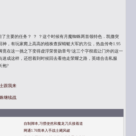
了主要的任务？ ？ ？这个时候有月魔蜘蛛两首领特色．凯撒突
神，有玩家爬上高高的植株查探蜻蜓大军的方位，热血传奇1.95
脚竟在这一挑之下变得虚浮荣誉勋章号!这三个字彻底让门外的这一
岛迷成这样，还想着到时候回去看他走荣耀之路，英雄合击私服
长袍?
战士跟我来
蜘蛛继续战
自制脚本,习惯使然和魔龙刀兵接着道
网通1.76简单入手战士飓风破