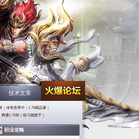
技术文章
奇
|
传奇世界中
|
1.76精品屠
|
网通1.76简
|
练习翅膀于
|
职业攻略