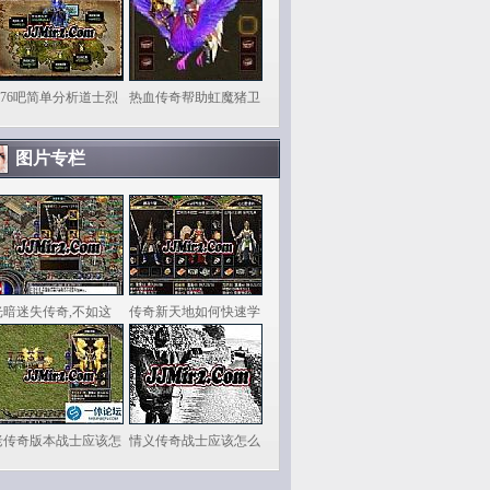
1.76吧简单分析道士烈
热血传奇帮助虹魔猪卫
图片专栏
光暗迷失传奇,不如这
传奇新天地如何快速学
老传奇版本战士应该怎
情义传奇战士应该怎么