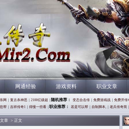
网通经验
游戏资料
职业文章
随机推荐：
东网
|
复古杀神恶
|
2100亿级超
|
变态合击传
|
免费游戏战
|
免费开传
职业推荐：
息帮
|
吉祥传奇1
|
得慢一些看
|
若是可以帮
|
自制脚本,
|
老兵传奇简
|
文章
> 正文