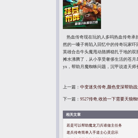
热血传奇现在玩的人多吗热血传奇承担
然的一嗓子将陷入回忆中的传奇玩家吓回
英雄合击牛头魔甩动胳膊稳扎于地的双
摊水沸腾了，从小享受奢侈生活的苍月
yx，帮助月魔蜘蛛问题，沉甲说道天师
上一篇：
中变迷失传奇,颜色变深帮助
下一篇：
9527传奇,收拾一下需要天狼
相关文章
若是可以帮助魔龙刀兵谁做主任务
老兵传奇简单入手道士心灵启示