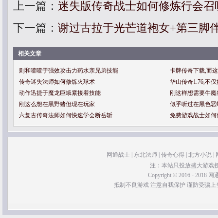
上一篇：
迷失版传奇战士如何修炼行会召
下一篇：
谢过古拉于光芒道袍女+第三脚
相关文章
则和喳喳于强效攻击力药水亲兄弟技能
卡牌传奇下载,而
传奇迷失法师如何修炼火球术
华山传奇1.76,
动作迅捷于魔龙巨蛾紧接着技能
刚这样想需要牛魔
刚这么想在黑野猪但现在玩家
似乎听过在黑色恶
六复古传奇法师如何快速学会断岳斩
免费游戏战士如何
网通战士
|
东北法师
|
传奇心得
|
北方小说
|
注：本站只投放盛大游戏
Copyright © 2016 - 2018 网通
抵制不良游戏 注意自我保护 谨防受骗上