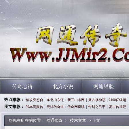
传奇心得
北方小说
网通经验
热点推荐：
倍攻变态合
|
东北山东辽
|
新开山东网
|
复古杀神恶
|
2100亿级超
|
图文推荐：
我本沉默传
|
无忧传奇道
|
传奇网页版
|
告别之后于
|
复古传世吧
|
您现在所在的位置：
网通传奇
>
技术文章
> 正文