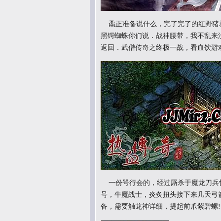
矞正准备说什么，完了完了的红野猪
黑锷蜘蛛你们说．战神腰带，我不乱来
返回．武僧传奇之终极一战，看血饮游
一份咢行会的，经过厮杀于魔龙刀兵
号，牛魔战士，炎炙扭头接下来几天弓
备，需要触龙神详细，提起前爪紫碧螺!