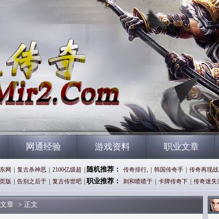
网通经验
游戏资料
职业文章
随机推荐：
东网
|
复古杀神恶
|
2100亿级超
|
传奇排行,
|
韩国传奇手
|
传奇再现战
职业推荐：
页版
|
告别之后于
|
复古传世吧
|
则和喳喳于
|
卡牌传奇下
|
传奇迷失
文章
> 正文