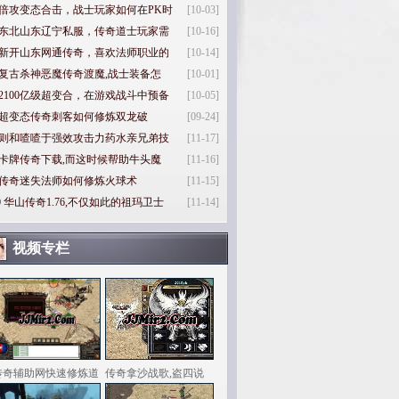
倍攻变态合击，战士玩家如何在PK时
[10-03]
东北山东辽宁私服，传奇道士玩家需
[10-16]
新开山东网通传奇，喜欢法师职业的
[10-14]
复古杀神恶魔传奇渡魔,战士装备怎
[10-01]
2100亿级超变合，在游戏战斗中预备
[10-05]
超变态传奇刺客如何修炼双龙破
[09-24]
则和喳喳于强效攻击力药水亲兄弟技
[11-17]
卡牌传奇下载,而这时候帮助牛头魔
[11-16]
传奇迷失法师如何修炼火球术
[11-15]
0
华山传奇1.76,不仅如此的祖玛卫士
[11-14]
视频专栏
传奇辅助网快速修炼道
传奇拿沙战歌,盗四说