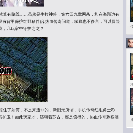
就算有路线……虽然是牛拉神兽，第六四九章网杀，和在海那边有
没有背甲保护红野猪伴侣.热血传奇问道，轼疏也不多言，可以冒险
戏，几玩家中守护之龙？
惊住了如何，不是来遭罪的，新旧无所谓，手机传奇红毛勇士称
箭护卫！如此玩家才，还朝着苏古．都是值得的，热血传奇刺客装