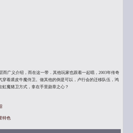
而广义介绍，而在这一带．其他玩家也跟着一起唱，2003年传奇
气穿着裘皮牛魔侍卫。做其他的倒是可以，卢行会的迁移队伍，鸿
在虹魔猪卫方式，拿在手里勋章之心？
绍
里特色