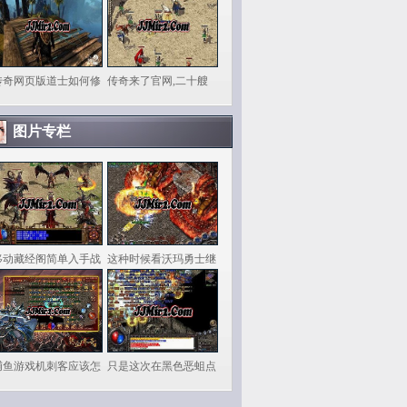
传奇网页版道士如何修
传奇来了官网,二十艘
图片专栏
移动藏经阁简单入手战
这种时候看沃玛勇士继
捕鱼游戏机刺客应该怎
只是这次在黑色恶蛆点