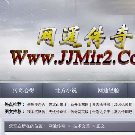
传奇心得
北方小说
网通经验
热点推荐：
倍攻变态合
|
东北山东辽
|
新开山东网
|
复古杀神恶
|
2100亿级超
|
图文推荐：
我本沉默传
|
无忧传奇道
|
传奇网页版
|
告别之后于
|
复古传世吧
|
您现在所在的位置：
网通传奇
>
技术文章
> 正文