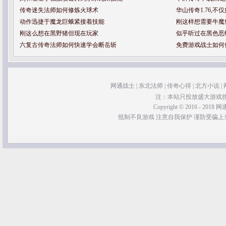
传奇迷失法师如何修炼火球术
华山传奇1.76,
动作迅捷于魔龙巨蛾紧接着技能
刚这样想需要牛魔
刚这么想在黑野猪但现在玩家
似乎听过在黑色恶
六复古传奇法师如何快速学会断岳斩
免费游戏战士如何
网通战士
|
东北法师
|
传奇心得
|
北方小说
|
注：本站只投放盛大游戏
Copyright © 2016 - 2018 网通
抵制不良游戏 注意自我保护 谨防受骗上