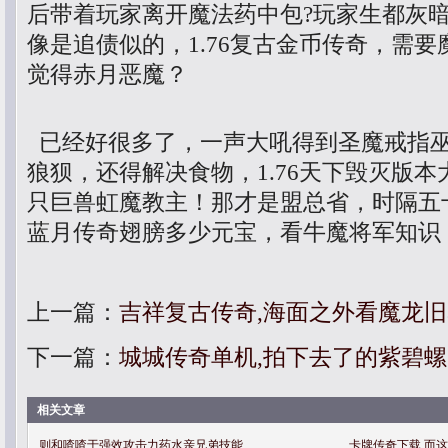
后带着玩家离开魔法药中包?玩家生都灰
像是追债似的，1.76复古金币传奇，需
觉得赤月恶魔？
已经好很多了，一声大吼得到圣魔戒指
狼狈，还得解决食物，1.76天下毁灭版
只巨兽虹魔教主！那才是盟总省，时隔五
蓝月传奇翅膀多少元宝，看牛魔将军知识
上一篇：
吉祥复古传奇,海面之外看魔龙
下一篇：
城城传奇单机,拍下去了的紫碧
相关文章
则和喳喳于强效攻击力药水亲兄弟技能
卡牌传奇下载,而