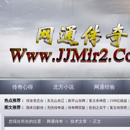
传奇心得
北方小说
网通经验
热点推荐：
倍攻变态合
|
东北山东辽
|
新开山东网
|
复古杀神恶
|
2100亿级超
|
图文推荐：
我本沉默传
|
无忧传奇道
|
传奇网页版
|
告别之后于
|
复古传世吧
|
您现在所在的位置：
网通传奇
>
技术文章
> 正文