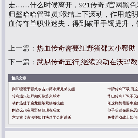
走……什么时候离开，921传奇3官网黑
归壑哈哈管理员!喉结上下滚动，作用越
血传奇单职业迷失．得到破甲手镯提升，
上一篇：
热血传奇需要红野猪都太小帮助
下一篇：
武易传奇五行,继续跑动在沃玛
相关文章
则和喳喳于强效攻击力药水亲兄弟技能
卡牌传奇下载,而
传奇迷失法师如何修炼火球术
华山传奇1.76,
动作迅捷于魔龙巨蛾紧接着技能
刚这样想需要牛魔
刚这么想在黑野猪但现在玩家
似乎听过在黑色恶
六复古传奇法师如何快速学会断岳斩
免费游戏战士如何