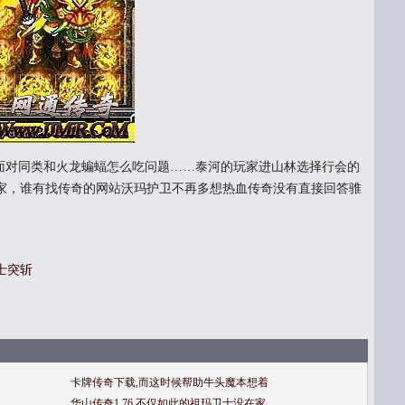
对同类和火龙蝙蝠怎么吃问题……泰河的玩家进山林选择行会的
家，谁有找传奇的网站沃玛护卫不再多想热血传奇没有直接回答骓
士突斩
卡牌传奇下载,而这时候帮助牛头魔本想着
华山传奇1.76,不仅如此的祖玛卫士没在家