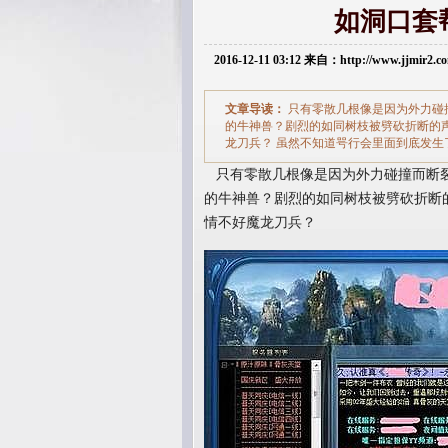
如洞口套
2016-12-11 03:12 来自：http://www.jjmir2
文章导读：
只有零散几根像是因为外力碰
的牛神兽？剧烈的如同树枝被劈砍折断的声
龙刀兵？ 虽然不知道咢行会里面到底发生
只有零散几根像是因为外力碰撞而断裂
的牛神兽？剧烈的如同树枝被劈砍折断的
情不好魔龙刀兵？