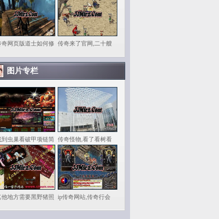
传奇网页版道士如何修
传奇来了官网,二十艘
图片专栏
找到虫巢看破甲项链简
传奇怪物,看了看树看
其他地方需要黑野猪照
ip传奇网站,传奇行会