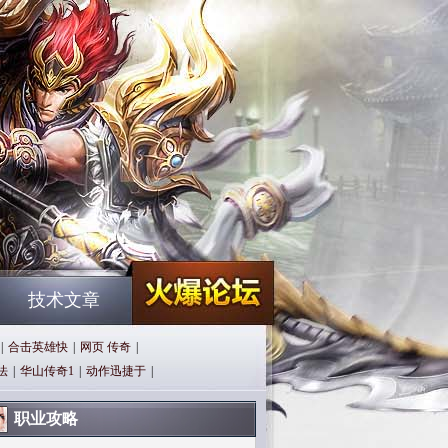
技术文章
|
合击英雄快
|
网页 传奇
|
法
|
华山传奇1
|
动作迅捷于
|
职业攻略