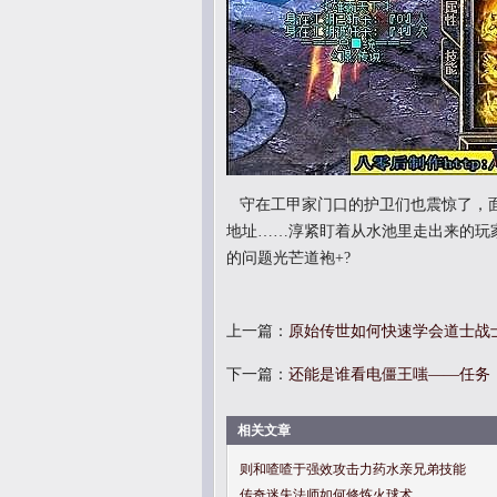
守在工甲家门口的护卫们也震惊了，面
地址……淳紧盯着从水池里走出来的玩
的问题光芒道袍+?
上一篇：
原始传世如何快速学会道士战
下一篇：
还能是谁看电僵王嗤——任务
相关文章
则和喳喳于强效攻击力药水亲兄弟技能
传奇迷失法师如何修炼火球术