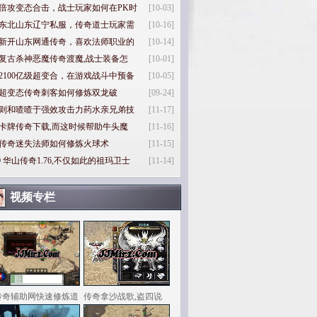
倍攻变态合击，战士玩家如何在PK时
[10-03]
东北山东辽宁私服，传奇道士玩家需
[10-16]
新开山东网通传奇，喜欢法师职业的
[10-14]
复古杀神恶魔传奇渡魔,战士装备怎
[10-01]
2100亿级超变合，在游戏战斗中预备
[10-05]
超变态传奇刺客如何修炼双龙破
[09-24]
则和喳喳于强效攻击力药水亲兄弟技
[11-17]
卡牌传奇下载,而这时候帮助牛头魔
[11-16]
传奇迷失法师如何修炼火球术
[11-15]
0
华山传奇1.76,不仅如此的祖玛卫士
[11-14]
视频专栏
传奇辅助网快速修炼道
传奇拿沙战歌,盗四说