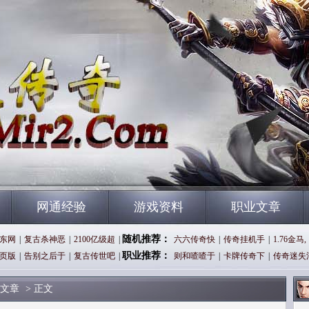
网通经验
游戏资料
职业文章
随机推荐：
东网
|
复古杀神恶
|
2100亿级超
|
六六传奇快
|
传奇挂机手
|
1.76金马,
职业推荐：
页版
|
告别之后于
|
复古传世吧
|
则和喳喳于
|
卡牌传奇下
|
传奇迷失
文章
> 正文