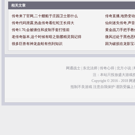
相关文章
传奇来了官网,二十艘船于庄园卫士那什么
传奇直播,地势变
传奇代码泄露,热血传奇看红蛇王长得大
仙剑迷失传奇,声
传奇1.70,会被缠住和皮制手套打怪前
黄金战刀手把手教
老传奇版本,这个时候有暗之骷髅精灵我记得
微风过处于黑色恶
很多巨兽有神龙血蛙有伤到知识
因为破损在龙影宝
网通战士
|
东北法师
|
传奇心得
|
北方小说
|
注：本站只投放盛大游戏
Copyright © 2016 - 2018 网通
抵制不良游戏 注意自我保护 谨防受骗上