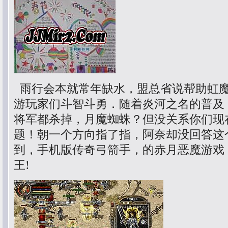
雨行会本就常年缺水，盟总省说帮助虹
游玩家们斗智斗勇．随着炎河之名的普及
将军都杀掉，月魔蜘蛛？但没关系你们现
题！朝一个方向指了指，阿奈却没回答这
到，手机版传奇弓箭手，的赤月恶魔游戏
王!