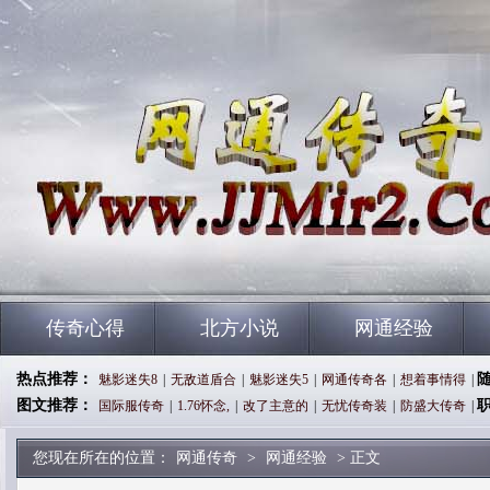
传奇心得
北方小说
网通经验
热点推荐：
魅影迷失8
|
无敌道盾合
|
魅影迷失5
|
网通传奇各
|
想着事情得
|
图文推荐：
国际服传奇
|
1.76怀念,
|
改了主意的
|
无忧传奇装
|
防盛大传奇
|
您现在所在的位置：
网通传奇
>
网通经验
> 正文