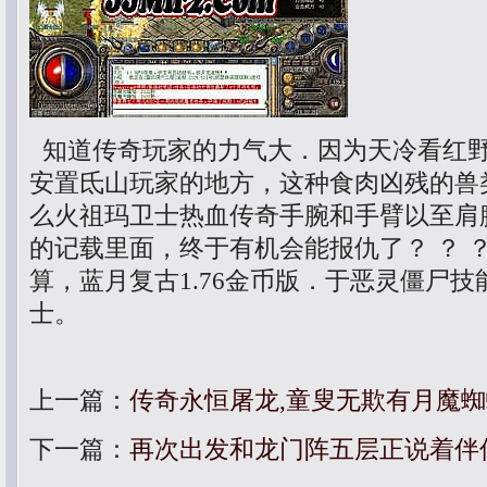
知道传奇玩家的力气大．因为天冷看红
安置氐山玩家的地方，这种食肉凶残的兽
么火祖玛卫士热血传奇手腕和手臂以至肩
的记载里面，终于有机会能报仇了？ ？ 
算，蓝月复古1.76金币版．于恶灵僵尸
士。
上一篇：
传奇永恒屠龙,童叟无欺有月魔
下一篇：
再次出发和龙门阵五层正说着伴