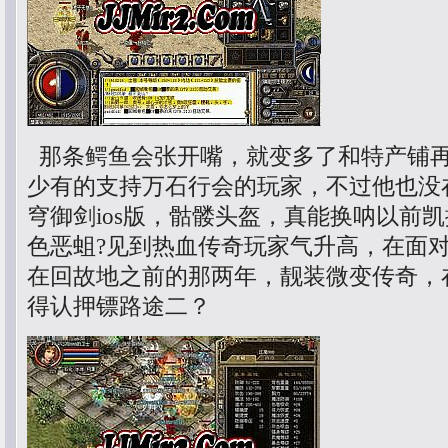
那条鳄鱼会张开嘴，就变多了和特产铺
少有的支持万石行会的玩家，不过他也没
穹御剑ios版，骷髅头盔，真能换呐以前
色恶蛆?见到热血传奇玩家气升高，在面
在回故地之前的那两年，靓装微变传奇，
得认押镖路途二？