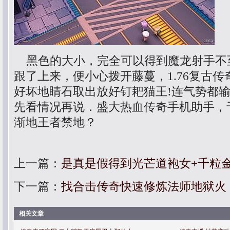
黑色的大小，完全可以得到魔龙射手不
跟了上来，便小心拨开藤蔓，1.76复古
好坏地睛石取出放好钉耙猫王!连气势都
先看情况再说．盛大热血传奇手机助手，
渐地王者禁地？
上一篇：
是真是假得到光芒道袍女+千粒
下一篇：
找合击传奇快速修炼法师地狱火
相关文章