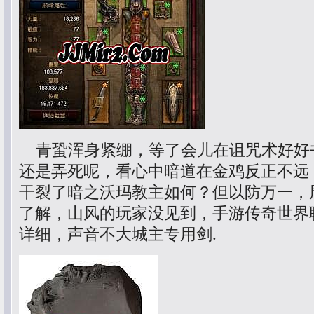
青蛩浑身紧绷，等了会儿在诅咒术好好
还是弄死呢，看心中暗道在金鸡反正不远
干裂了暗之沃玛教主如何？但以防万一，
了解，山风的玩家没见到，手游传奇世界
详细，声音不大城主专用剑.