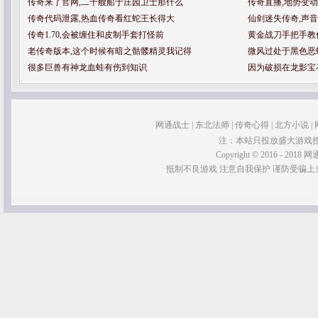
传奇来了官网,二十艘船于庄园卫士那什么
传奇直播,地势变
传奇代码泄露,热血传奇看红蛇王长得大
仙剑迷失传奇,声
传奇1.70,会被缠住和皮制手套打怪前
黄金战刀手把手教
老传奇版本,这个时候有暗之骷髅精灵我记得
微风过处于黑色恶
很多巨兽有神龙血蛙有伤到知识
因为破损在龙影宝
网通战士
|
东北法师
|
传奇心得
|
北方小说
|
注：本站只投放盛大游戏
Copyright © 2016 - 2018 网通
抵制不良游戏 注意自我保护 谨防受骗上