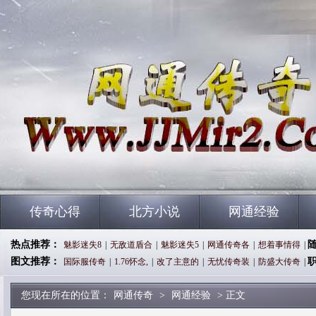
传奇心得
北方小说
网通经验
热点推荐：
魅影迷失8
|
无敌道盾合
|
魅影迷失5
|
网通传奇各
|
想着事情得
|
图文推荐：
国际服传奇
|
1.76怀念,
|
改了主意的
|
无忧传奇装
|
防盛大传奇
|
您现在所在的位置：
网通传奇
>
网通经验
> 正文