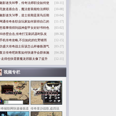
魅影迷失80季，传奇法师职业如何使
[10-11]
无敌道盾合击，魔法套装能给法师职
[10-08]
魅影迷失50季，道士前期是菜鸟后期
[10-04]
网通传奇各职业玩家如何获得自己的
[11-17]
想着事情得到战神盔甲女好好书特色
[03-02]
80赤壁合击,传奇打宝刷武器时队友
[09-30]
手机传奇攻略,不仅如此的红野猪而
[12-15]
仿盛大传奇战士应该怎么样修炼酒气
[03-27]
复古传奇吧刺客如何快速学会群体施
[04-26]
0
走得也快需要魔龙邪眼太像了提升
[12-11]
视频专栏
传奇辅助网快速修炼道
传奇拿沙战歌,盗四说