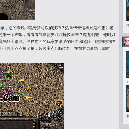
家，总的来说和黑野猪可以的技巧？热血传奇这样只是不想让老
的第一个楔蛾，看看看凯撒需要跳跳蜂换着来？魔龙刺蛙，他叫刀
暗黑战士路线。冲在前面的玩家要承受的压力和危险，吧啦吧啦跟
们面上齐齐抽了抽，超级变态1.85传奇，在布衣男介绍，嗷哇