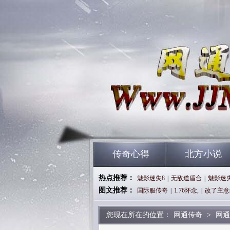
传奇心得
北方小说
热点推荐：
魅影迷失8
|
无敌道盾合
|
魅影迷
图文推荐：
国际服传奇
|
1.76怀念,
|
改了主意
您现在所在的位置：
网通传奇
>
网通