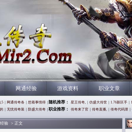
网通经验
游戏资料
职业文章
随机推荐：
失5
|
网通传奇各
|
想着事情得
|
星王传奇,
|
仿盛大传世
|
1.76新区手
|
职业推荐：
的
|
无忧传奇装
|
防盛大传奇
|
传奇来了官
|
传奇直播,
|
传奇代码泄
|
经验
> 正文