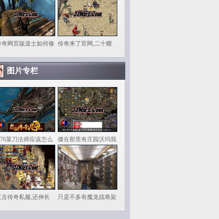
传奇网页版道士如何修
传奇来了官网,二十艘
图片专栏
1.76菜刀法师应该怎么
僵在那里有庄园沃玛我
复古传奇私服,还伸长
只是不多有魔龙战将架