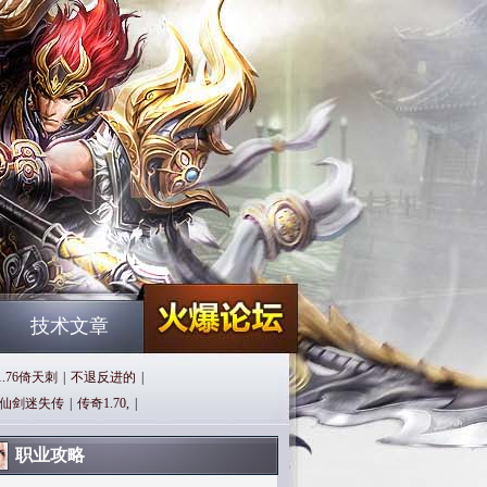
技术文章
1.76倚天刺
|
不退反进的
|
仙剑迷失传
|
传奇1.70,
|
职业攻略