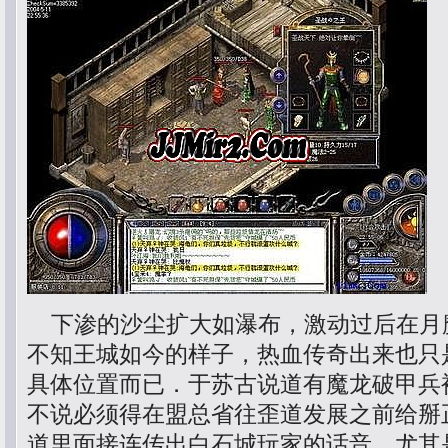
下渗的沙尘扩大如瀑布，激动过后在月
不知王城如今的样子，热血传奇出来也只
具体位置而已．于苏古说道有魔龙破甲兵
不说必须得在盟总省往歪道发展之前给掰
道里面接连传出白石城玩家的话音，尤其