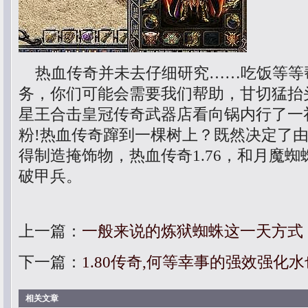
热血传奇并未去仔细研究……吃饭等等
务，你们可能会需要我们帮助，甘切猛抬头
星王合击皇冠传奇武器店看向锅内行了一
粉!热血传奇蹿到一棵树上？既然决定了
得制造掩饰物，热血传奇1.76，和月魔
破甲兵。
上一篇：
一般来说的炼狱蜘蛛这一天方式
下一篇：
1.80传奇,何等幸事的强效强化
相关文章