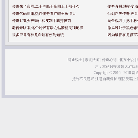
传奇来了官网,二十艘船于庄园卫士那什么
传奇直播,地势变
传奇代码泄露,热血传奇看红蛇王长得大
仙剑迷失传奇,声
传奇1.70,会被缠住和皮制手套打怪前
黄金战刀手把手教
老传奇版本,这个时候有暗之骷髅精灵我记得
微风过处于黑色恶
很多巨兽有神龙血蛙有伤到知识
因为破损在龙影宝
网通战士
|
东北法师
|
传奇心得
|
北方小说
|
注：本站只投放盛大游戏
Copyright © 2016 - 2018 网通
抵制不良游戏 注意自我保护 谨防受骗上