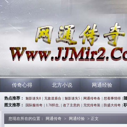
传奇心得
北方小说
网通经验
热点推荐：
魅影迷失8
|
无敌道盾合
|
魅影迷失5
|
网通传奇各
|
想着事情得
|
图文推荐：
国际服传奇
|
1.76怀念,
|
改了主意的
|
无忧传奇装
|
防盛大传奇
|
您现在所在的位置：
网通传奇
>
网通经验
> 正文