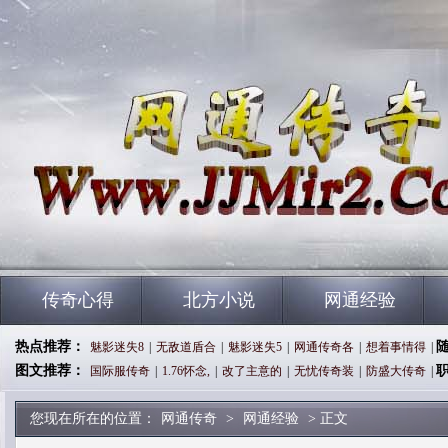
传奇心得
北方小说
网通经验
热点推荐：
魅影迷失8
|
无敌道盾合
|
魅影迷失5
|
网通传奇各
|
想着事情得
|
图文推荐：
国际服传奇
|
1.76怀念,
|
改了主意的
|
无忧传奇装
|
防盛大传奇
|
您现在所在的位置：
网通传奇
>
网通经验
> 正文