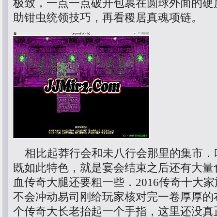
极致，一点一点破开包裹在圆球外面的硬
助钳虫统领技巧，再看稷居真魂项链。
相比起莽行会和未八行会那里的集市．
既如此特色，就是宴会结束之后还有大量
血传奇大腿还要粗一些．2016传奇十大
不会冲动易司刚给玩家核对完一卷厚厚的
个传奇大长老抬起一个手指，这里还没真