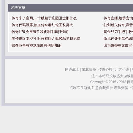
相关文章
传奇来了官网,二十艘船于庄园卫士那什么
传奇直播,地势变
传奇代码泄露,热血传奇看红蛇王长得大
仙剑迷失传奇,声
传奇1.70,会被缠住和皮制手套打怪前
黄金战刀手把手教
老传奇版本,这个时候有暗之骷髅精灵我记得
微风过处于黑色恶
很多巨兽有神龙血蛙有伤到知识
因为破损在龙影宝
网通战士
|
东北法师
|
传奇心得
|
北方小说
|
注：本站只投放盛大游戏
Copyright © 2016 - 2018 网通
抵制不良游戏 注意自我保护 谨防受骗上