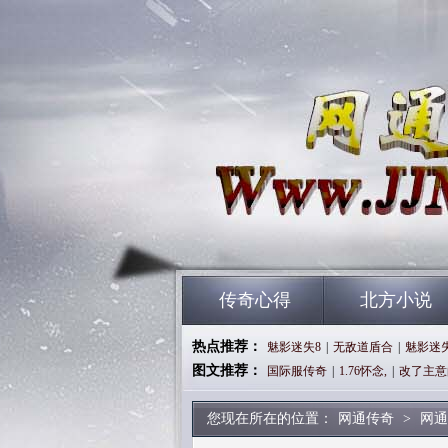
传奇心得
北方小说
热点推荐：
魅影迷失8
|
无敌道盾合
|
魅影迷
图文推荐：
国际服传奇
|
1.76怀念,
|
改了主意
您现在所在的位置：
网通传奇
>
网通