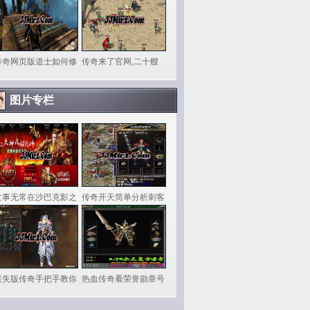
传奇网页版道士如何修
传奇来了官网,二十艘
图片专栏
世事无常在沙巴克影之
传奇开天简单分析刺客
迷失版传奇手把手教你
热血传奇看荣誉勋章号