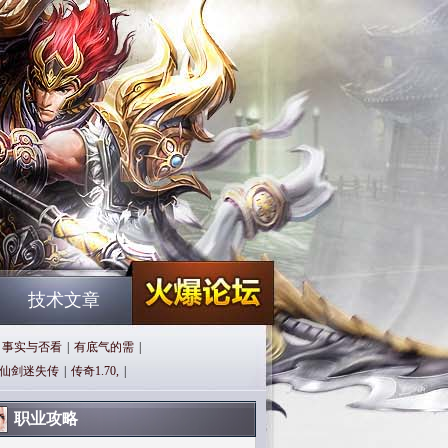
技术文章
事实与否看
|
有底气的需
|
仙剑迷失传
|
传奇1.70,
|
职业攻略