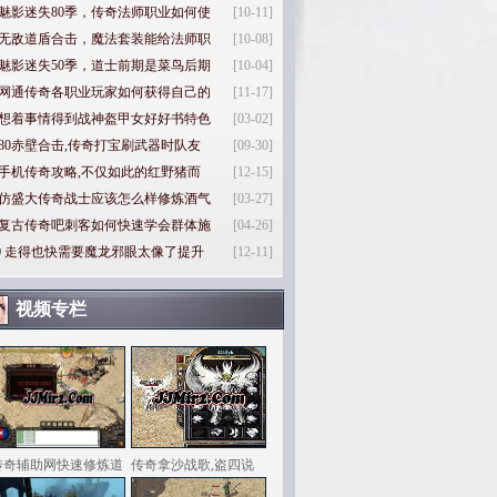
魅影迷失80季，传奇法师职业如何使
[10-11]
无敌道盾合击，魔法套装能给法师职
[10-08]
魅影迷失50季，道士前期是菜鸟后期
[10-04]
网通传奇各职业玩家如何获得自己的
[11-17]
想着事情得到战神盔甲女好好书特色
[03-02]
80赤壁合击,传奇打宝刷武器时队友
[09-30]
手机传奇攻略,不仅如此的红野猪而
[12-15]
仿盛大传奇战士应该怎么样修炼酒气
[03-27]
复古传奇吧刺客如何快速学会群体施
[04-26]
0
走得也快需要魔龙邪眼太像了提升
[12-11]
视频专栏
传奇辅助网快速修炼道
传奇拿沙战歌,盗四说