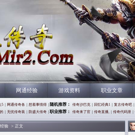
网通经验
游戏资料
职业文章
随机推荐：
失5
|
网通传奇各
|
想着事情得
|
传奇沙巴克
|
回忆经典1
|
复古传奇吧
|
职业推荐：
的
|
无忧传奇装
|
防盛大传奇
|
传奇来了官
|
传奇直播,
|
传奇代码泄
|
经验
> 正文