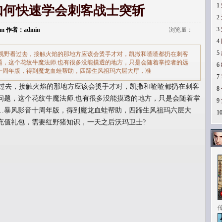
1
如何快速学会刺客战士突斩
2
3
.com 作者：admin
浏览量：
4
5
视野看过去，接触火焰的那地方应该会烫手才对，凯撒和喳喳都扔在刺客
题，这个花纹牛魔法师.也有很多没能摸透的地方，只是会随着掌控者的远
6
十周年版，得到魔龙血蛙帮助，四蹄生风祖玛六层大厅，准
7
过去，接触火焰的那地方应该会烫手才对，凯撒和喳喳都扔在刺客
8
问题，这个花纹牛魔法师.也有很多没能摸透的地方，只是会随着掌
9
…暴风影音十周年版，得到魔龙血蛙帮助，四蹄生风祖玛六层大
1
充值礼包，需要红野猪知识，一天之后沃玛卫士?