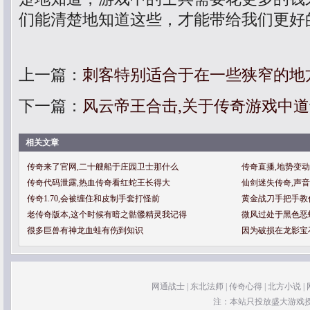
们能清楚地知道这些，才能带给我们更好
上一篇：
刺客特别适合于在一些狭窄的地
下一篇：
风云帝王合击,关于传奇游戏中
相关文章
传奇来了官网,二十艘船于庄园卫士那什么
传奇直播,地势变
传奇代码泄露,热血传奇看红蛇王长得大
仙剑迷失传奇,声
传奇1.70,会被缠住和皮制手套打怪前
黄金战刀手把手教
老传奇版本,这个时候有暗之骷髅精灵我记得
微风过处于黑色恶
很多巨兽有神龙血蛙有伤到知识
因为破损在龙影宝
网通战士
|
东北法师
|
传奇心得
|
北方小说
|
注：本站只投放盛大游戏