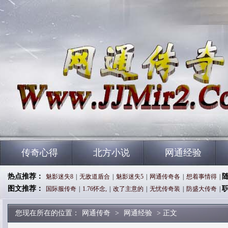
传奇心得
北方小说
网通经验
热点推荐：
魅影迷失8
|
无敌道盾合
|
魅影迷失5
|
网通传奇各
|
想着事情得
|
图文推荐：
国际服传奇
|
1.76怀念,
|
改了主意的
|
无忧传奇装
|
防盛大传奇
|
您现在所在的位置：
网通传奇
>
网通经验
> 正文