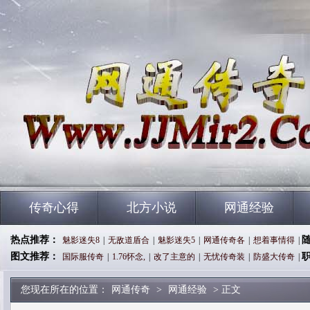
传奇心得
北方小说
网通经验
热点推荐：
魅影迷失8
|
无敌道盾合
|
魅影迷失5
|
网通传奇各
|
想着事情得
|
图文推荐：
国际服传奇
|
1.76怀念,
|
改了主意的
|
无忧传奇装
|
防盛大传奇
|
您现在所在的位置：
网通传奇
>
网通经验
> 正文