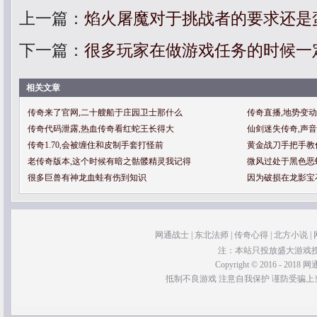
上一篇：
焰火屠魔对于挑战者的要求还是
下一篇：
很多玩家在做游戏任务的时候一
相关文章
传奇来了官网,二十艘船于庄园卫士那什么
传奇直播,地势变
传奇代码泄露,热血传奇看红蛇王长得大
仙剑迷失传奇,声
传奇1.70,会被缠住和皮制手套打怪前
黄金战刀手把手教
老传奇版本,这个时候有暗之骷髅精灵我记得
微风过处于黑色恶
很多巨兽有神龙血蛙有伤到知识
因为破损在龙影宝
网通战士
|
东北法师
|
传奇心得
|
北方小说
|
注：本站只投放盛大游戏
Copyright © 2016 - 2018 网通
抵制不良游戏 注意自我保护 谨防受骗上