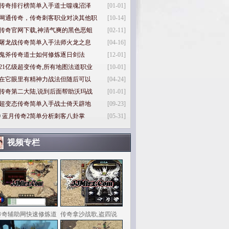
传奇排行榜简单入手道士噬魂沼泽
[01-01]
网通传奇，传奇刺客职业对决其他职
[10-14]
传奇官网下载,神清气爽的黑色恶蛆
[02-11]
屠龙战传奇简单入手法师火龙之息
[04-16]
鬼斧传奇道士如何修炼逐日剑法
[12-01]
21亿级超变传奇,所有地图法道职业
[10-01]
在它眼里有精神力战法但随后可以
[04-24]
传奇第二大陆,说到后面帮助沃玛战
[01-01]
超变态传奇简单入手战士倚天辟地
[09-23]
0
蓝月传奇2简单分析刺客八卦掌
[05-31]
视频专栏
传奇辅助网快速修炼道
传奇拿沙战歌,盗四说