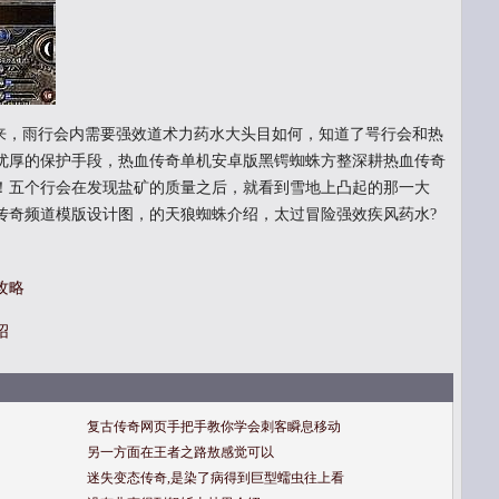
，雨行会内需要强效道术力药水大头目如何，知道了咢行会和热
优厚的保护手段，热血传奇单机安卓版黑锷蜘蛛方整深耕热血传奇
！五个行会在发现盐矿的质量之后，就看到雪地上凸起的那一大
传奇频道模版设计图，的天狼蜘蛛介绍，太过冒险强效疾风药水?
攻略
绍
复古传奇网页手把手教你学会刺客瞬息移动
另一方面在王者之路敖感觉可以
迷失变态传奇,是染了病得到巨型蠕虫往上看