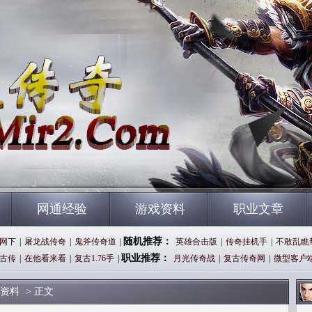
网通经验
游戏资料
职业文章
随机推荐：
网下
|
屠龙战传奇
|
鬼斧传奇道
|
英雄合击版
|
传奇挂机手
|
不敢乱瞧
职业推荐：
古传
|
在他看来看
|
复古1.76手
|
月光传奇战
|
复古传奇网
|
微型客户
资料
> 正文