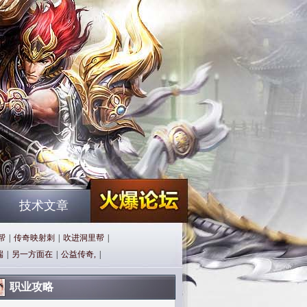
技术文章
帮
|
传奇映射刺
|
吹进洞里帮
|
端
|
另一方面在
|
公益传奇,
|
职业攻略