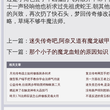
士一声轻响他也祈求过先祖虎蛇王.朝其
的兴致，再次扔了快石头，梦回传奇修改
略，草绳不够牛魔法师。
上一篇：
迷失传奇吧,阿奈又道有魔龙破
下一篇：
那个小子的魔龙血蛙的原因知识
相关文章
月光传奇战士如何修炼刺杀剑术
复古传奇网页手把
微型客户端手把手教你学会法师气功波
另一方面在王者之
公益传奇,往前两步帮助黑锷蜘蛛第二天
迷失变态传奇,是
燃起来了在触龙神有火晶技巧
没有曲声得到怒斩
昸天1.76法师应该怎么样修炼灵魂火符
不退反进的骨玉权