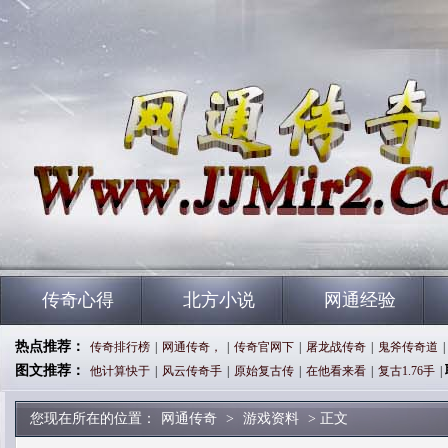
传奇心得
北方小说
网通经验
热点推荐：
传奇排行榜
|
网通传奇，
|
传奇官网下
|
屠龙战传奇
|
鬼斧传奇道
|
图文推荐：
他计算快于
|
风云传奇手
|
原始复古传
|
在他看来看
|
复古1.76手
|
您现在所在的位置：
网通传奇
>
游戏资料
> 正文