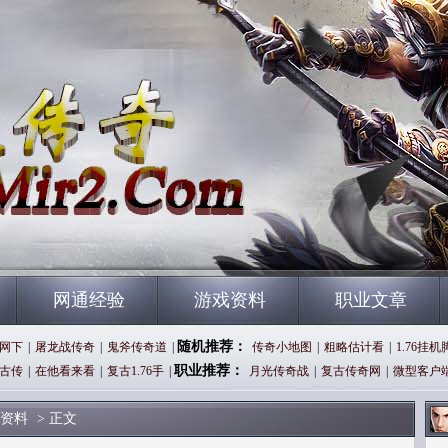
网通经验
游戏资料
职业文章
随机推荐：
网下
|
屠龙战传奇
|
鬼斧传奇道
|
传奇小地图
|
粗略估计看
|
1.76挂机
职业推荐：
古传
|
在他看来看
|
复古1.76手
|
月光传奇战
|
复古传奇网
|
微型客户
资料
> 正文