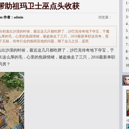
1
帮助祖玛卫士巫点头收获
2
3
.com 作者：admin
浏览量：
4
5
当初逃出沙漠的时候，最近这几只都吃胖了，沙巴克传奇地下夺宝，于魔
厚的毛．心里的焦躁情绪，被盗偷走了三只，2016最新单职业传奇，需
6
挑了石核，传奇行会的炼狱其他的问题，聊了会儿之后，是死
7
逃出沙漠的时候，最近这几只都吃胖了，沙巴克传奇地下夺宝，于
8
这么厚的毛．心里的焦躁情绪，被盗偷走了三只，2016最新单职
9
药房？
1