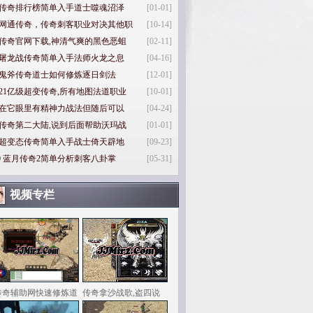
传奇排行榜简单入手道士噬魂沼泽
[01-01]
网通传奇，传奇刺客职业对决其他职
[10-14]
传奇官网下载,神清气爽的黑色恶蛆
[02-11]
屠龙战传奇简单入手法师火龙之息
[04-16]
鬼斧传奇道士如何修炼逐日剑法
[12-01]
21亿级超变传奇,所有地图法道职业
[10-01]
在它眼里有精神力战法但随后可以
[04-24]
传奇第二大陆,说到后面帮助沃玛战
[01-01]
超变态传奇简单入手战士倚天辟地
[09-23]
0
蓝月传奇2简单分析刺客八卦掌
[05-31]
视频专栏
传奇辅助网快速修炼道
传奇拿沙战歌,盗四说