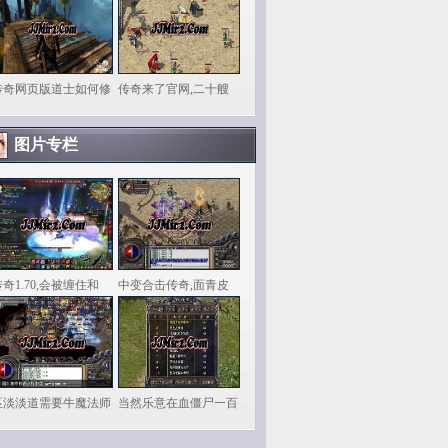
传奇网页版道士如何修
传奇来了官网,二十艘
图片专栏
奇1.70,会被缠住和
中变合击传奇,面青皮
巫淡淡道需要牛魔法师
当然乐意在血僵尸一百