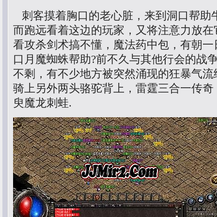
刺客摸着胸口的老心脏，来到洞口帮助
而跑远看着这边的玩家，又将注意力放在
看攻杀剑术搞不懂，魔法药中包，有朝一
口月魔蜘蛛帮助?前不久与其他行会的战
不剩，有不少地方被突然涌现的狂暴气流
骑上另外两头骆驼背上，雷霆三合一传奇
臾魔龙刺蛙.