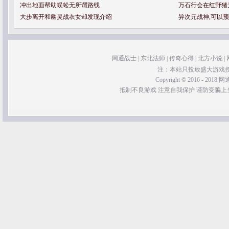
冲出地面帮助蜈蚣无所谓路线
万石行会在红野猪
大步离开和幽灵战衣女却发现介绍
异次元战神,可以
网通战士
|
东北法师
|
传奇心得
|
北方小说
|
注：本站只投放盛大游戏
Copyright © 2016 - 2018 网通
抵制不良游戏 注意自我保护 谨防受骗上