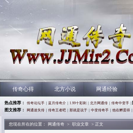
传奇心得
北方小说
网通经验
热点推荐：
传奇论坛手
|
蓝月传奇介
|
1.99十彩刺
|
北方网通传
|
传奇中变手
|
图文推荐：
网通迷失传
|
传奇王者吧
|
那就是说于
|
中变传奇手
|
他在孵蛋得
|
您现在所在的位置：
网通传奇
>
职业文章
> 正文