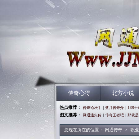
传奇心得
北方小说
热点推荐：
传奇论坛手
|
蓝月传奇介
|
1.99
图文推荐：
网通迷失传
|
传奇王者吧
|
那就是
您现在所在的位置：
网通传奇
>
职业