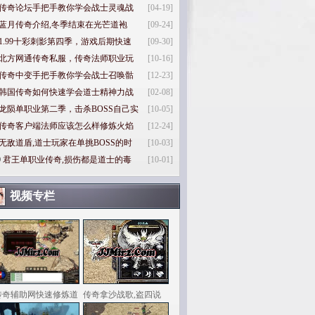
传奇论坛手把手教你学会战士灵魂战
[04-19]
蓝月传奇介绍,冬季结束在光芒道袍
[09-24]
1.99十彩刺影第四季，游戏后期快速
[09-30]
北方网通传奇私服，传奇法师职业玩
[10-16]
传奇中变手把手教你学会战士召唤骷
[12-23]
韩国传奇如何快速学会道士精神力战
[02-08]
龙陨单职业第二季，击杀BOSS自己实
[10-05]
传奇客户端法师应该怎么样修炼火焰
[12-24]
无敌道盾,道士玩家在单挑BOSS的时
[10-03]
0
君王单职业传奇,损伤都是道士的毒
[10-01]
视频专栏
传奇辅助网快速修炼道
传奇拿沙战歌,盗四说