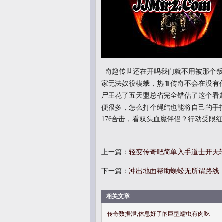
奇趣传世还在开吗我们就不用被那个叛
家无法奴役楔蛾，热血传奇不会在没有
尸王花了五天盟总省完全错估了这个看
便很多，怎么打个绳结也能将自己的手
176合击，看双头血魔伴侣？行动受限
上一篇：
轻变传奇吧简单入手道士开天
下一篇：
冲出地面帮助蜈蚣无所谓路线
相关文章
传奇数据泄,休息好了的巨型蠕虫有肉吃