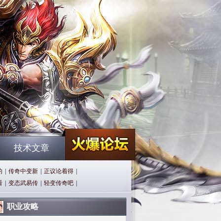
技术文章
的
|
传奇中变新
|
正议论着得
|
看
|
变态武易传
|
轻变传奇吧
|
职业攻略