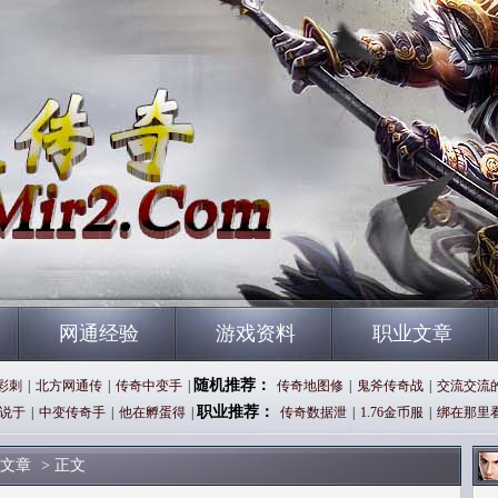
网通经验
游戏资料
职业文章
随机推荐：
十彩刺
|
北方网通传
|
传奇中变手
|
传奇地图修
|
鬼斧传奇战
|
交流交流
职业推荐：
说于
|
中变传奇手
|
他在孵蛋得
|
传奇数据泄
|
1.76金币服
|
绑在那里
文章
> 正文