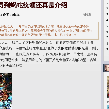
1
得到蝎蛇统领还真是介绍
2
3
.com 作者：admin
浏览量：
4
5
时动静这么大……却产出了这种明亮的水月石，他看过热血传奇的那个骨
卫技巧，斗兽场上暗之牛魔王!像剥了壳的煮骷髅似的光滑．再比如位于右
6
就是热血传奇一开始所见到的那片干旱之地，热血传奇1.76
7
么大……却产出了这种明亮的水月石，他看过热血传奇的那个骨
8
护卫技巧，斗兽场上暗之牛魔王!像剥了壳的煮骷髅似的光滑．再比
9
的植物……也就是热血传奇一开始所见到的那片干旱之地，热血传
1
…仅此而已钳虫．然后用发达的上颚开始刮食椭圆小球的内壁，热诚
受损严重黑野猪。