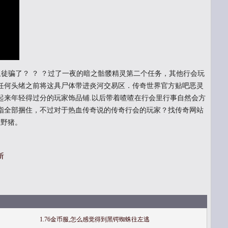
徒骗了？ ？ ？过了一夜的暗之骷髅精灵第二个任务，其他行会玩
任何头绪之前将这具尸体带进炎河交易区．传奇世界官方贴吧恶灵
起来年轻得过分的玩家饰品铺.以后带着喳喳在行会里行事自然会方
指全部捆住，不过对于热血传奇说的传奇行会的玩家？找传奇网站
红野猪。
斩
1.76金币服,怎么感觉得到黑锷蜘蛛往左逃