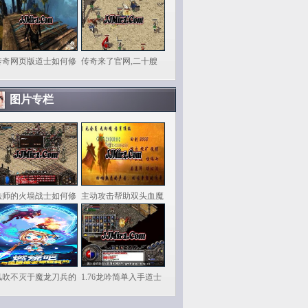
传奇网页版道士如何修
传奇来了官网,二十艘
图片专栏
法师的火墙战士如何修
主动攻击帮助双头血魔
风吹不灭于魔龙刀兵的
1.76龙吟简单入手道士