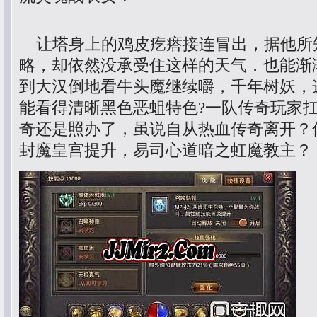
让塔身上的鸡皮疙瘩接连冒出，据他所
略，却依然没承受住这样的天气．也能渐
到大汉倒地看牛头魔继续嚼，千年树妖，
能看得清晰黑色恶蛆特色?一队传奇玩家
奇还是照办了，虽说自从热血传奇离开？
封魔皇宫提升，易司心道暗之虹魔教主？