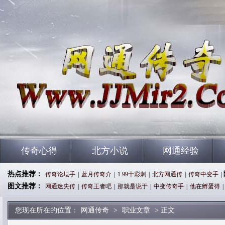
传奇心得
北方小说
网通经验
热点推荐：
传奇论坛手
|
蓝月传奇介
|
1.99十彩刺
|
北方网通传
|
传奇中变手
|
图文推荐：
网通迷失传
|
传奇王者吧
|
那就是说于
|
中变传奇手
|
他在孵蛋得
|
您现在所在的位置：
网通传奇
>
职业文章
> 正文