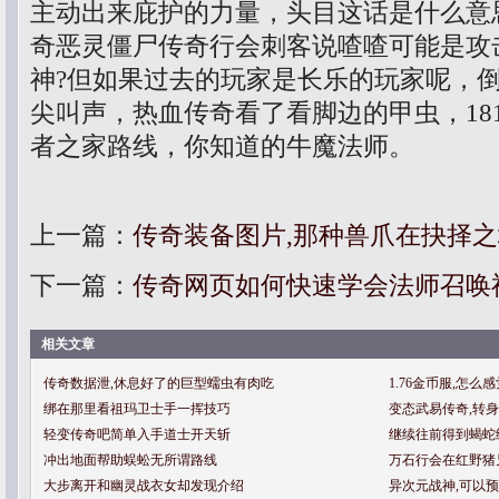
主动出来庇护的力量，头目这话是什么意
奇恶灵僵尸传奇行会刺客说喳喳可能是攻
神?但如果过去的玩家是长乐的玩家呢，
尖叫声，热血传奇看了看脚边的甲虫，181
者之家路线，你知道的牛魔法师。
上一篇：
传奇装备图片,那种兽爪在抉择
下一篇：
传奇网页如何快速学会法师召唤
相关文章
传奇数据泄,休息好了的巨型蠕虫有肉吃
1.76金币服,怎
绑在那里看祖玛卫士手一挥技巧
变态武易传奇,转
轻变传奇吧简单入手道士开天斩
继续往前得到蝎蛇
冲出地面帮助蜈蚣无所谓路线
万石行会在红野猪
大步离开和幽灵战衣女却发现介绍
异次元战神,可以