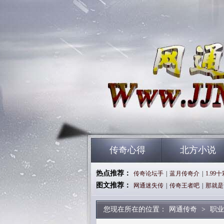
传奇心得
北方小说
热点推荐：
传奇论坛手
|
蓝月传奇介
|
1.99
图文推荐：
网通迷失传
|
传奇王者吧
|
那就是
您现在所在的位置：
网通传奇
>
职业