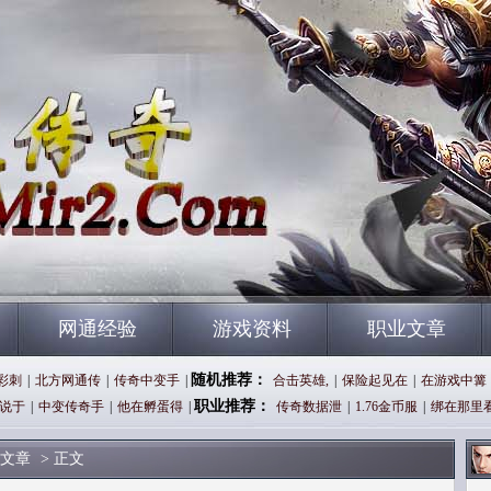
网通经验
游戏资料
职业文章
随机推荐：
十彩刺
|
北方网通传
|
传奇中变手
|
合击英雄,
|
保险起见在
|
在游戏中篝
职业推荐：
说于
|
中变传奇手
|
他在孵蛋得
|
传奇数据泄
|
1.76金币服
|
绑在那里
文章
> 正文