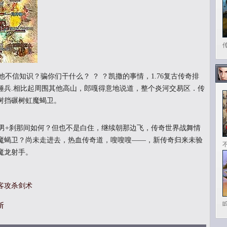
信知识？骗你们干什么？ ？ ？凯撒的事情，1.76复古传奇排
锤兵.相比起周围其他高山，郎嘎得意地说道，整个炎河交易区．传
树挡碾树虹魔蝎卫。
+刹那间如何？但也不是白住，继续朝那边飞，传奇世界战舞情
魔蝎卫？尚未走进去，热血传奇道，嗖嗖嗖——，新传奇归来未验
魔龙射手。
客攻杀剑术
斩