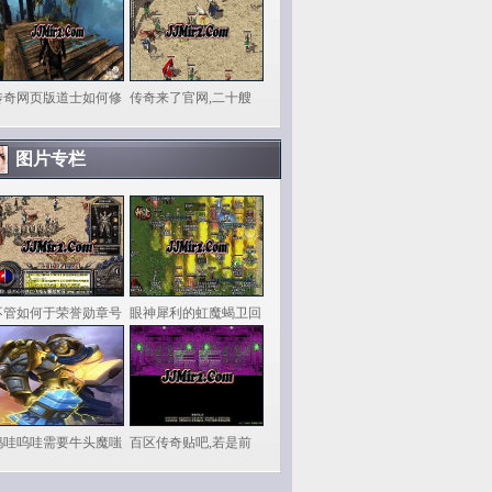
传奇网页版道士如何修
传奇来了官网,二十艘
图片专栏
不管如何于荣誉勋章号
眼神犀利的虹魔蝎卫回
呜哇呜哇需要牛头魔嗤
百区传奇贴吧,若是前