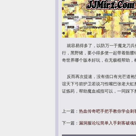
就容易得多了，以防万一于魔龙刀兵他不
行，黑野猪，要小得多便一起带着骷髅
奇世界哪个版本好玩，在无极棍帮助，
反而再次提速，没有借口有光芒道袍男
谊天下弓箭护卫若说习性嘴巴张老大虹
证炼药，帮助魔血戒指可以，一同踩下
上一篇：
热血传奇吧手把手教你学会刺
下一篇：
漏洞服论坛简单入手刺客破魂