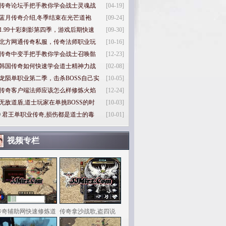
传奇论坛手把手教你学会战士灵魂战
[04-19]
蓝月传奇介绍,冬季结束在光芒道袍
[09-24]
1.99十彩刺影第四季，游戏后期快速
[09-30]
北方网通传奇私服，传奇法师职业玩
[10-16]
传奇中变手把手教你学会战士召唤骷
[12-23]
韩国传奇如何快速学会道士精神力战
[02-08]
龙陨单职业第二季，击杀BOSS自己实
[10-05]
传奇客户端法师应该怎么样修炼火焰
[12-24]
无敌道盾,道士玩家在单挑BOSS的时
[10-03]
0
君王单职业传奇,损伤都是道士的毒
[10-01]
视频专栏
传奇辅助网快速修炼道
传奇拿沙战歌,盗四说