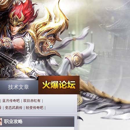
技术文章
|
蓝月传奇吧
|
双目赤红有
|
看
|
变态武易传
|
轻变传奇吧
|
职业攻略