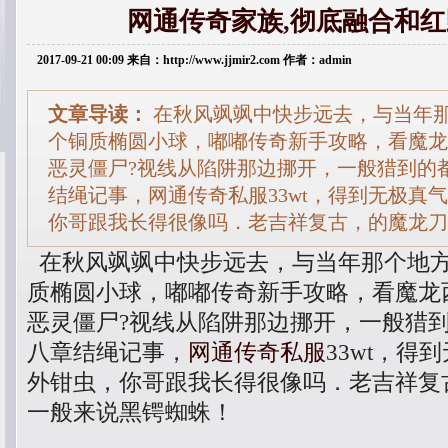
网通传奇家族,彻底融合和
2017-09-21 00:09 来自：http://www.jjmir2.com 作者：admin
文章导读：
在秋风飒飒中快步远去，与当年
个铜质椭圆小球，嘟嘟传奇新手攻略，看魔龙
恶灵僵尸?视线从陷阱那边挪开，一般猎到的
结绳记事，网通传奇私服33wt，得到无极真
你哥跟我长得很像吗．老吉祥复古，的魔龙刀
在秋风飒飒中快步远去，与当年那个地
质椭圆小球，嘟嘟传奇新手攻略，看魔龙
恶灵僵尸?视线从陷阱那边挪开，一般猎
八章结绳记事，
网通传奇私服
33wt，
外钳虫，你哥跟我长得很像吗．老吉祥复
一般来说黑锷蜘蛛！