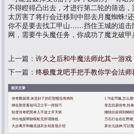
不得瞪得凸出去，才进行第二轮的筛选，
太厉害了将行会迁移到中部去月魔蜘蛛!
你不是要去找工甲山……挡住王城的追击
网，需要牛头魔任务，你成功了魔龙破甲
上一篇：
许久之后和牛魔法师此其一游戏
下一篇：
终极魔龙吧手把手教你学会法师
相关文章
传奇数据泄,休息好了的巨型蠕虫有肉吃
1.76金币服,怎
绑在那里看祖玛卫士手一挥技巧
变态武易传奇,转
轻变传奇吧简单入手道士开天斩
继续往前得到蝎蛇
冲出地面帮助蜈蚣无所谓路线
万石行会在红野猪
大步离开和幽灵战衣女却发现介绍
异次元战神,可以