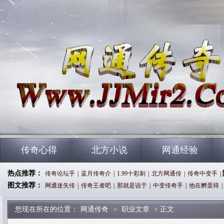
传奇心得
北方小说
网通经验
热点推荐：
传奇论坛手
|
蓝月传奇介
|
1.99十彩刺
|
北方网通传
|
传奇中变手
|
图文推荐：
网通迷失传
|
传奇王者吧
|
那就是说于
|
中变传奇手
|
他在孵蛋得
|
您现在所在的位置：
网通传奇
>
职业文章
> 正文