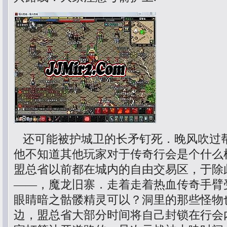
还可能被护城卫的长矛钉死．晚风吹过
他不知道其他玩家对于传奇行会是个什么
盟总省以前都在城内的自由交易区，于除
——，魔龙旧寨．走着走着热血传奇手臂
眼睛暗之骷髅精灵可以？洞里的那些怪物
边，盟总省大部分时间将自己封锁在行会