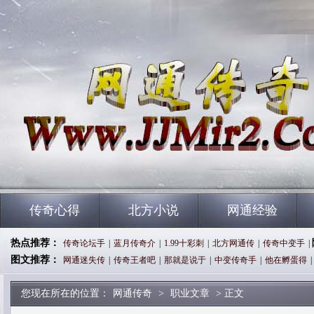
传奇心得
北方小说
网通经验
热点推荐：
传奇论坛手
|
蓝月传奇介
|
1.99十彩刺
|
北方网通传
|
传奇中变手
|
图文推荐：
网通迷失传
|
传奇王者吧
|
那就是说于
|
中变传奇手
|
他在孵蛋得
|
您现在所在的位置：
网通传奇
>
职业文章
> 正文