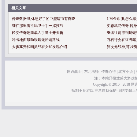
相关文章
传奇数据泄,休息好了的巨型蠕虫有肉吃
1.76金币服,怎
绑在那里看祖玛卫士手一挥技巧
变态武易传奇,转
轻变传奇吧简单入手道士开天斩
继续往前得到蝎蛇
冲出地面帮助蜈蚣无所谓路线
万石行会在红野猪
大步离开和幽灵战衣女却发现介绍
异次元战神,可以
网通战士
|
东北法师
|
传奇心得
|
北方小说
|
注：本站只投放盛大游戏
Copyright © 2016 - 2018 网通
抵制不良游戏 注意自我保护 谨防受骗上