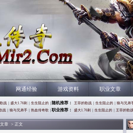
网通经验
游戏资料
职业文章
随机推荐：
歌战
|
盛大1.76刺
|
生生阻止的
|
王菲的歌战
|
生生阻止的
|
狼与兄弟
职业推荐：
歌战
|
狼与兄弟手
|
热血传奇歌
|
盛大1.76刺
|
生生阻止的
|
王菲的歌
文章
> 正文