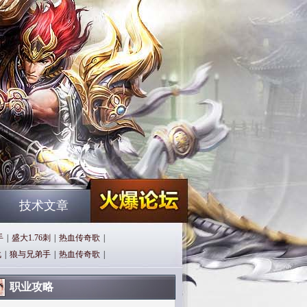
技术文章
手
|
盛大1.76刺
|
热血传奇歌
|
战
|
狼与兄弟手
|
热血传奇歌
|
职业攻略