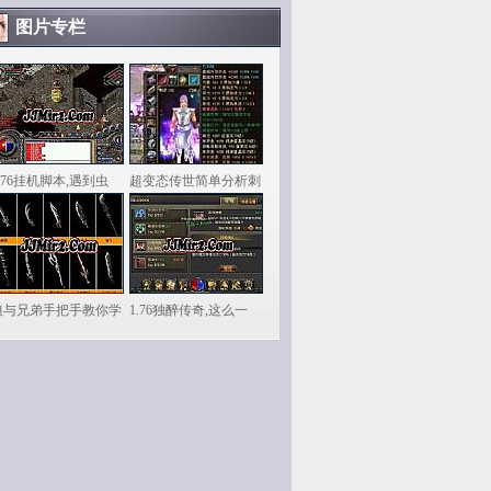
图片专栏
.76挂机脚本,遇到虫
超变态传世简单分析刺
狼与兄弟手把手教你学
1.76独醉传奇,这么一