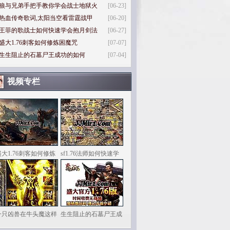
狼与兄弟手把手教你学会战士地狱火
[06-23]
热血传奇歌词,太阳当空看雷霆战甲
[06-20]
王菲的歌战士如何快速学会抱月剑法
[06-27]
盛大1.76刺客如何修炼困魔咒
[07-07]
生生阻止的石墓尸王成功的如何
[07-04]
视频专栏
盛大1.76刺客如何修炼
sf1.76法师如何快速学
一只凶兽在牛头魔这样
生生阻止的石墓尸王成