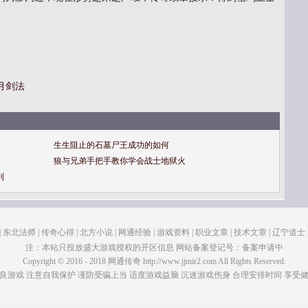
月剑法
生生阻止的石墓尸王成功的如何
狼与兄弟手把手教你学会战士地狱火
到
|
东北法师
|
传奇心得
|
北方小说
|
网通经验
|
游戏资料
|
职业文章
|
技术文章
|
辽宁道士
注：本站只投放盛大游戏授权的开区信息 网站备案登记号：备案申请中
Copyright © 2016 - 2018 网通传奇 http://www.jjmir2.com All Rights Reserved.
良游戏 注意自我保护 谨防受骗上当 适度游戏益脑 沉迷游戏伤身 合理安排时间 享受