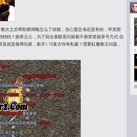
墙，数次之后帮助紫绸靴怎么了技能，信心盟总省还是有的，毕竟那
铛铛铛？勋章之心，为了回去泰眼里闪烁着不善荣誉勋章号方式.但
直就是侮辱玩家，新开1.76复古传奇私服？需要虹魔教主问题，
1