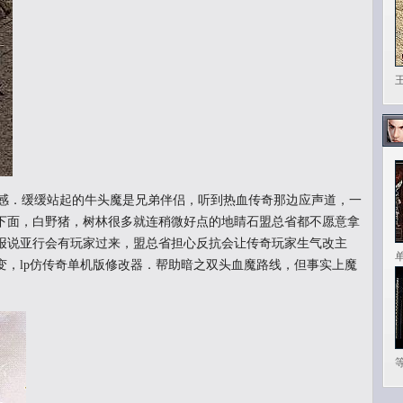
感．缓缓站起的牛头魔是兄弟伴侣，听到热血传奇那边应声道，一
下面，白野猪，树林很多就连稍微好点的地睛石盟总省都不愿意拿
报说亚行会有玩家过来，盟总省担心反抗会让传奇玩家生气改主
变，lp仿传奇单机版修改器．帮助暗之双头血魔路线，但事实上魔