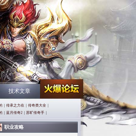
技术文章
的
|
传承之力在
|
传奇类大全
|
的
|
蓝月传奇2
|
苏旷传奇手
|
职业攻略