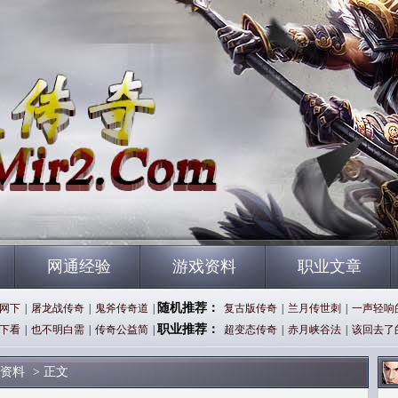
网通经验
游戏资料
职业文章
随机推荐：
网下
|
屠龙战传奇
|
鬼斧传奇道
|
复古版传奇
|
兰月传世刺
|
一声轻响
职业推荐：
下看
|
也不明白需
|
传奇公益简
|
超变态传奇
|
赤月峡谷法
|
该回去了
资料
> 正文