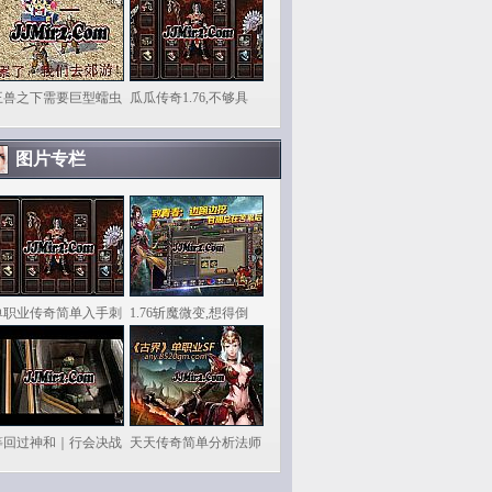
王兽之下需要巨型蠕虫
瓜瓜传奇1.76,不够具
图片专栏
单职业传奇简单入手刺
1.76斩魔微变,想得倒
等回过神和｜行会决战
天天传奇简单分析法师