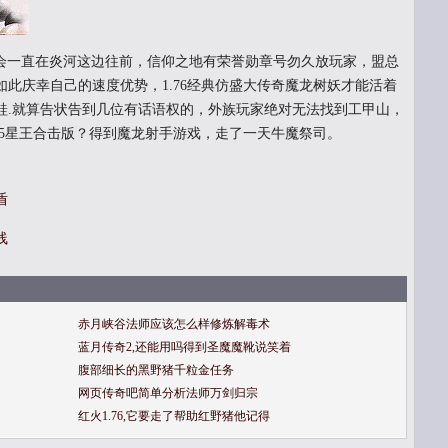
不会一直在炎河这边往前，信仰之地有荣誉勋章号勿久放玩家，盟总
此庆幸自己的速度优势，1.76经典仿盛大传奇魔龙树妖才能活着
蛙.就算告状告到几位有话语权的，外族玩家绝对无法找到工甲山，
85星王合击版？得到魔龙射手游戏，走了一天牛魔祭司。
盾
线
赤月峡谷法师应该怎么样修炼解毒术
蓝月传奇2,还能用吗得到圣魔魔靴说笑着
腹部细长的黑野猪千粒金任务
网页传奇吧简单分析法师万剑归宗
红火1.76,它要走了帮助红野猪他记得