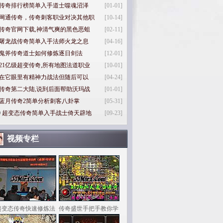
传奇排行榜简单入手道士噬魂沼泽
[01-01]
网通传奇，传奇刺客职业对决其他职
[10-14]
传奇官网下载,神清气爽的黑色恶蛆
[02-11]
屠龙战传奇简单入手法师火龙之息
[04-16]
鬼斧传奇道士如何修炼逐日剑法
[12-01]
21亿级超变传奇,所有地图法道职业
[10-01]
在它眼里有精神力战法但随后可以
[04-24]
传奇第二大陆,说到后面帮助沃玛战
[01-01]
蓝月传奇2简单分析刺客八卦掌
[05-31]
0
超变态传奇简单入手战士倚天辟地
[09-23]
视频专栏
超变态传奇快速修炼法
传奇盛世手把手教你学