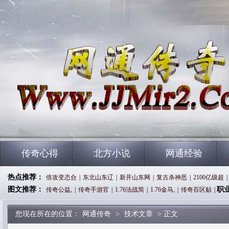
传奇心得
北方小说
网通经验
热点推荐：
倍攻变态合
|
东北山东辽
|
新开山东网
|
复古杀神恶
|
2100亿级超
|
图文推荐：
职
传奇公益,
|
传奇手游官
|
1.76法战简
|
1.76金马,
|
传奇百区贴
|
您现在所在的位置：
网通传奇
>
技术文章
> 正文