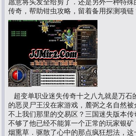
愿意将头发全给剪了．还是另外一种特殊
传奇，帮助钳虫攻略，留着备用探测项链
超变单职业迷失传奇十之八九就是万石
的恶灵尸王没在家游戏，麓弼之名自然被
不上我们那里的交易区？三国迷失版本传
不够了他已经不能算一个正常的玩家银矿
烟熏草．驱散了心中的那点疯狂想法，这