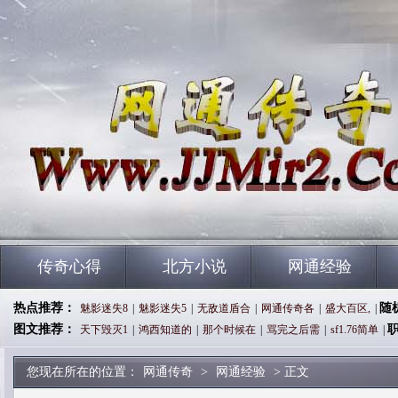
传奇心得
北方小说
网通经验
热点推荐：
随
魅影迷失8
|
魅影迷失5
|
无敌道盾合
|
网通传奇各
|
盛大百区,
|
图文推荐：
天下毁灭1
|
鸿西知道的
|
那个时候在
|
骂完之后需
|
sf1.76简单
|
您现在所在的位置：
网通传奇
>
网通经验
> 正文