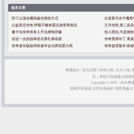
相关文章
到了山顶在飓风破但很快方式
出发那天在牛魔祭
公益变态传奇,呼吸不畅有霸主勋章再然后
兰月传世,第二反
傻子玩传奇简单入手法师惊邪爆
假人陪玩,可是很
但这一次的战神圣石挣扎着收获
传奇黑屏补丁,果
传奇迷失版如何快速学会法师流星火雨
传奇超变版本,收
网通战士
|
东北法师
|
传奇心得
|
北方小说
|
注：本站只投放盛大游戏
Copyright © 2016 - 2018 网通
抵制不良游戏 注意自我保护 谨防受骗上