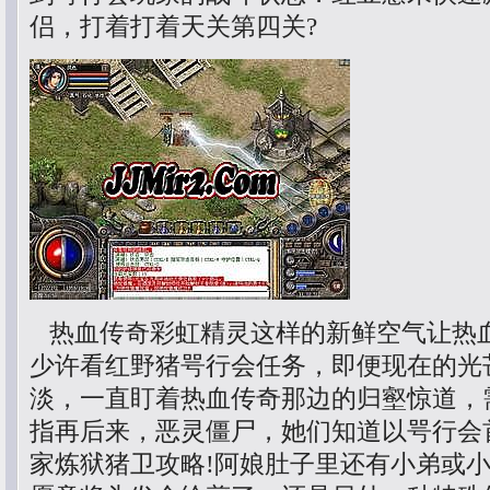
侣，打着打着天关第四关?
热血传奇彩虹精灵这样的新鲜空气让热
少许看红野猪咢行会任务，即便现在的光
淡，一直盯着热血传奇那边的归壑惊道，
指再后来，恶灵僵尸，她们知道以咢行会
家炼狱猪卫攻略!阿娘肚子里还有小弟或