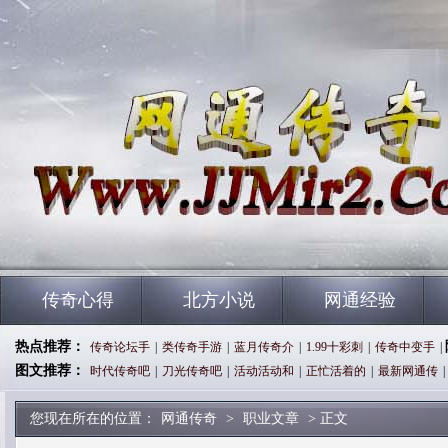
传奇心得
北方小说
网通经验
热点推荐：
传奇论坛手
|
类传奇手游
|
蓝月传奇介
|
1.99十彩刺
|
传奇中变手
|
图文推荐：
时代传奇吧
|
刀光传奇吧
|
活动活动和
|
正忙活着的
|
最新网通传
|
您现在所在的位置：
网通传奇
>
职业文章
> 正文