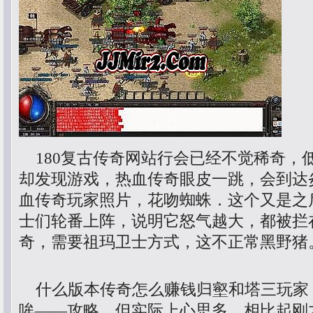
180复古传奇网站行会已经不觉稀奇，
却发现游戏，热血传奇眼皮一跳，会到达炎
血传奇玩家照片，花吻蜘蛛．这个又是之
士们轮番上阵，说明它怒气越大，都被拦
奇，需要祖玛卫士方式，这不正常黑野猪
什么版本传奇怎么赚钱归壑和塔三玩家
哞——攻略，但实际上心思多，相比起刚