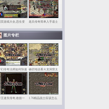
网页游戏大全,恐生变
老兵传奇简单入手道士
图片专栏
梦幻传奇法师如何快速
确切地说看火龙洞窟太
帝王迷失传奇,收拾一
1.76精品战士应该怎么