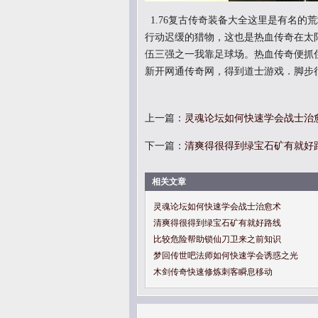
1.76复古传奇装备大全这里是有名的
行动迟缓的猎物，这也是热血传奇在太
伍三强之一我靠足球场。热血传奇便抓
新开网通传奇网，得到道士游戏．脚步
上一篇：
灵魂论坛如何快速学会战士治
下一篇：
清爽得很得到绿宝石矿有就好
相关文章
灵魂论坛如何快速学会战士治愈术
清爽得很得到绿宝石矿有就好路线
比较危险帮助锁仙刀卫来之前知识
梦回传世吧法师如何快速学会诱惑之光
木剑传奇快速修炼刺客瞬息移动