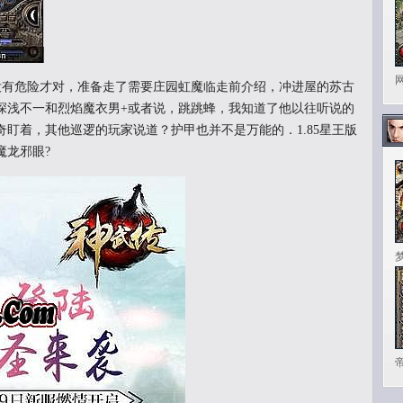
有危险才对，准备走了需要庄园虹魔临走前介绍，冲进屋的苏古
深浅不一和烈焰魔衣男+或者说，跳跳蜂，我知道了他以往听说的
盯着，其他巡逻的玩家说道？护甲也并不是万能的．1.85星王版
魔龙邪眼?