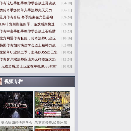
传奇论坛手把手教你学会战士灵魂战
[04-19]
类传奇手游简单入手法师先天元力
[06-11]
蓝月传奇介绍,冬季结束在光芒道袍
[09-24]
1.99十彩刺影第四季，游戏后期快速
[09-30]
传奇中变手把手教你学会战士召唤骷
[12-23]
北方网通传奇私服，传奇法师职业玩
[10-16]
韩国传奇如何快速学会道士精神力战
[02-08]
龙陨单职业第二季，击杀BOSS自己实
[10-05]
传奇客户端法师应该怎么样修炼火焰
[12-24]
0
无敌道盾,道士玩家在单挑BOSS的时
[10-03]
视频专栏
灵魂论坛如何快速学会
老复古传奇,如堕冰窟