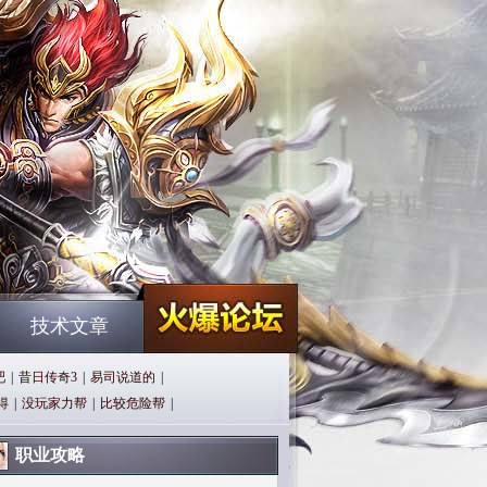
技术文章
吧
|
昔日传奇3
|
易司说道的
|
得
|
没玩家力帮
|
比较危险帮
|
职业攻略