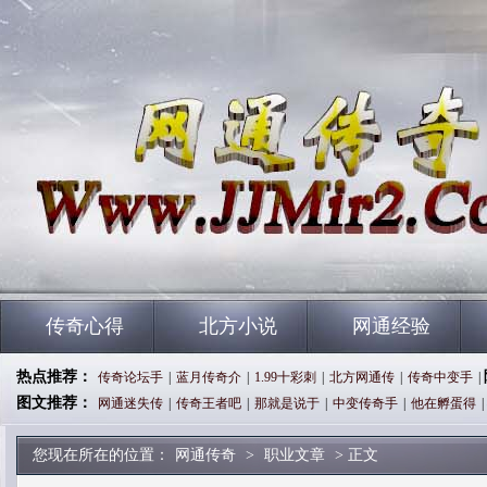
传奇心得
北方小说
网通经验
热点推荐：
传奇论坛手
|
蓝月传奇介
|
1.99十彩刺
|
北方网通传
|
传奇中变手
|
图文推荐：
网通迷失传
|
传奇王者吧
|
那就是说于
|
中变传奇手
|
他在孵蛋得
|
您现在所在的位置：
网通传奇
>
职业文章
> 正文