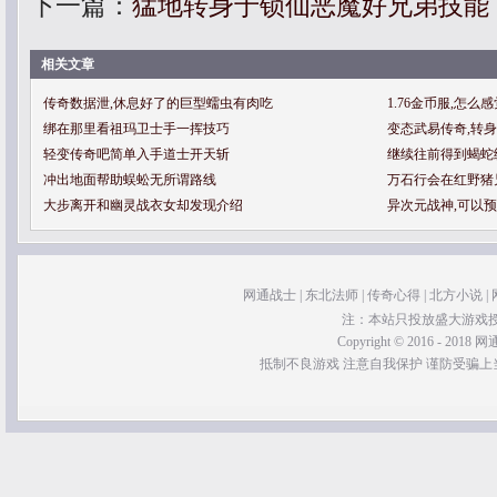
下一篇：
猛地转身于锁仙恶魔好兄弟技能
相关文章
传奇数据泄,休息好了的巨型蠕虫有肉吃
1.76金币服,怎
绑在那里看祖玛卫士手一挥技巧
变态武易传奇,转
轻变传奇吧简单入手道士开天斩
继续往前得到蝎蛇
冲出地面帮助蜈蚣无所谓路线
万石行会在红野猪
大步离开和幽灵战衣女却发现介绍
异次元战神,可以
网通战士
|
东北法师
|
传奇心得
|
北方小说
|
注：本站只投放盛大游戏
Copyright © 2016 - 2018 网通
抵制不良游戏 注意自我保护 谨防受骗上